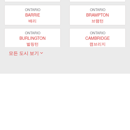
ONTARIO
ONTARIO
BARRIE
BRAMPTON
배리
브램턴
ONTARIO
ONTARIO
BURLINGTON
CAMBRIDGE
벌링턴
캠브리지
모든 도시 보기
ONTARIO
ONTARIO
EAST GWILLIMBURY
GUELPH
이스트 궬린버리
궬프
ONTARIO
ONTARIO
HAMILTON
LONDON
해밀턴
런던
ONTARIO
ONTARIO
MARKHAM
MILTON
마캄
밀턴
ONTARIO
ONTARIO