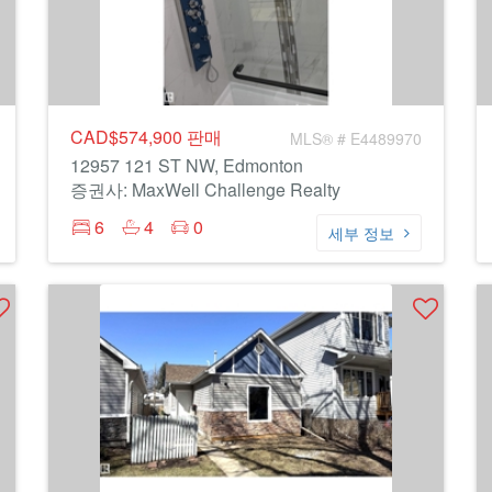
CAD$574,900
판매
MLS® # E4489970
12957 121 ST NW, Edmonton
증권사: MaxWell Challenge Realty
6
4
0
세부 정보