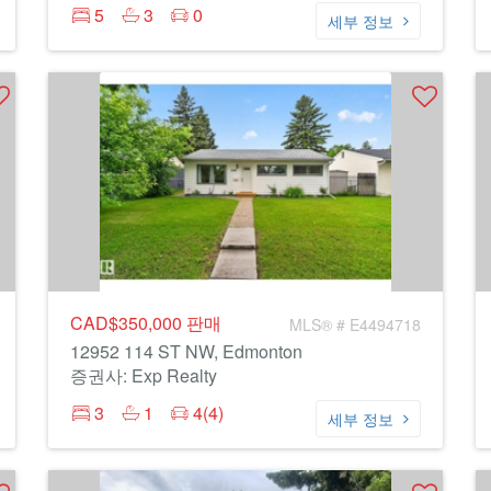
5
3
0
세부 정보
CAD$350,000
판매
MLS® # E4494718
12952 114 ST NW, Edmonton
증권사: Exp Realty
3
1
4(4)
세부 정보