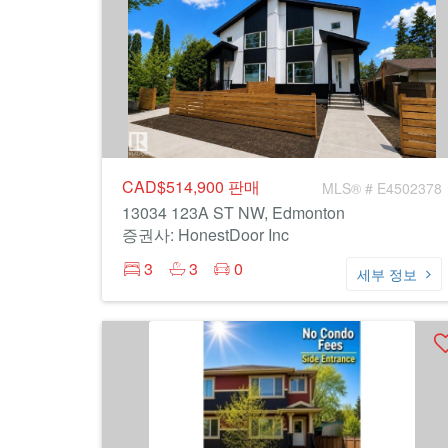
CAD$514,900
판매
MLS® # E4502378
13034 123A ST NW, Edmonton
증권사: HonestDoor Inc
3
3
0
세부 정보