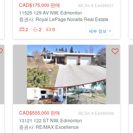
CAD$175,000
판매
MLS® # E4499931
11525 129 AV NW, Edmonton
증권사: Royal LePage Noralta Real Estate
2
2
0
세부 정보
CAD$555,000
판매
MLS® # E4496599
13121 122 ST NW, Edmonton
증권사: RE/MAX Excellence