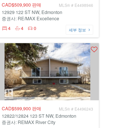
CAD$509,900
판매
MLS® # E4498946
12929 122 ST NW, Edmonton
증권사: RE/MAX Excellence
4
4
0
세부 정보
CAD$599,900
판매
MLS® # E4496243
12822/12824 123 ST NW, Edmonton
증권사: REMAX River City