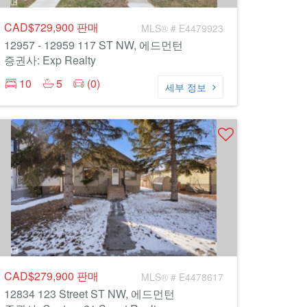
CAD$729,900
판매
MLS® # E4479923
12957 - 12959 117 ST NW, 에드먼턴
증권사: Exp Realty
10
5
(0)
세부 정보
CAD$279,900
판매
MLS® # E4478617
12834 123 Street ST NW, 에드먼턴