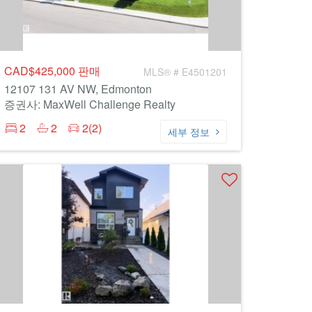
CAD$425,000
판매
MLS® # E4501201
12107 131 AV NW, Edmonton
증권사: MaxWell Challenge Realty
2
2
2(2)
세부 정보