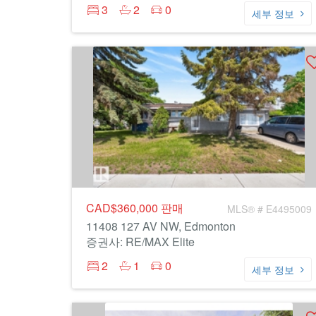
3
2
0
세부 정보
CAD$360,000
판매
MLS® # E4495009
11408 127 AV NW, Edmonton
증권사: RE/MAX Elite
2
1
0
세부 정보