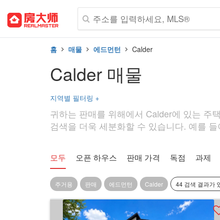
홈
매물
에드먼턴
Calder
Calder 매물
지역별 필터링
+
귀하는 판매를 위해에서 Calder에 있는 주택
검색을 더욱 세분화할 수 있습니다. 예를 들어,
모두
오픈 하우스
판매 가격
독점
과제
주거용
판매
에드먼턴
Calder
44 검색 결과가