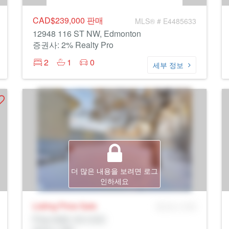
CAD$239,000
판매
MLS® # E4485633
12948 116 ST NW, Edmonton
증권사: 2% Realty Pro
2
1
0
세부 정보
더 많은 내용을 보려면 로그
인하세요
Listing Price
Sale
MLS® # SID
Prop Addr, 에드먼턴