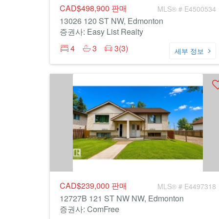
CAD$498,900
판매
MLS® # E4500534
13026 120 ST NW, Edmonton
증권사: Easy List Realty
4
3
3(3)
세부 정보
CAD$239,000
판매
MLS® # E4497318
12727B 121 ST NW NW, Edmonton
증권사: ComFree