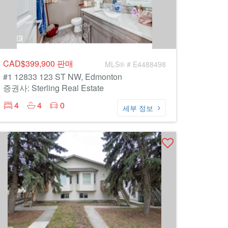
CAD$399,900
판매
MLS® # E4488498
#1 12833 123 ST NW, Edmonton
증권사: Sterling Real Estate
4
4
0
세부 정보