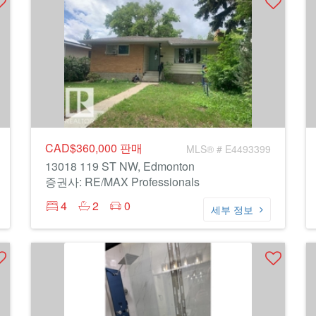
CAD$360,000
판매
MLS® # E4493399
13018 119 ST NW, Edmonton
증권사: RE/MAX Professionals
4
2
0
세부 정보