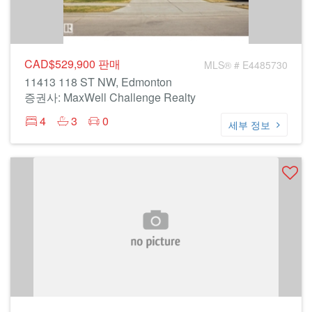
CAD$529,900
판매
MLS® # E4485730
11413 118 ST NW, Edmonton
증권사: MaxWell Challenge Realty
4
3
0
세부 정보