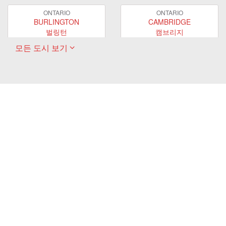
ONTARIO
ONTARIO
BURLINGTON
CAMBRIDGE
벌링턴
캠브리지
모든 도시 보기
ONTARIO
ONTARIO
EAST GWILLIMBURY
GUELPH
이스트 궬린버리
궬프
ONTARIO
ONTARIO
HAMILTON
LONDON
해밀턴
런던
ONTARIO
ONTARIO
MARKHAM
MILTON
마캄
밀턴
ONTARIO
ONTARIO
MISSISSAUGA
NEWMARKET
미시사가
뉴마켓
ONTARIO
ONTARIO
OAKVILLE
OSHAWA