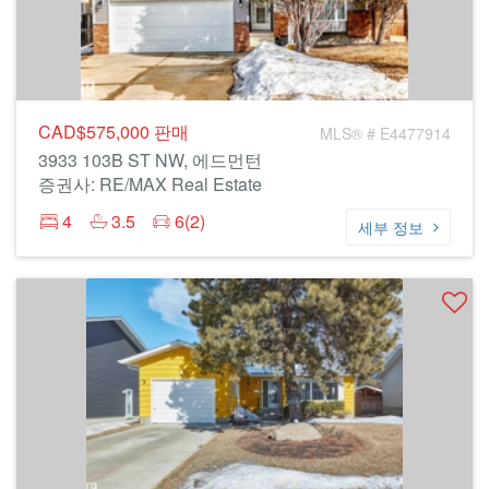
CAD$575,000
판매
MLS® # E4477914
3933 103B ST NW, 에드먼턴
증권사: RE/MAX Real Estate
4
3.5
6(2)
세부 정보