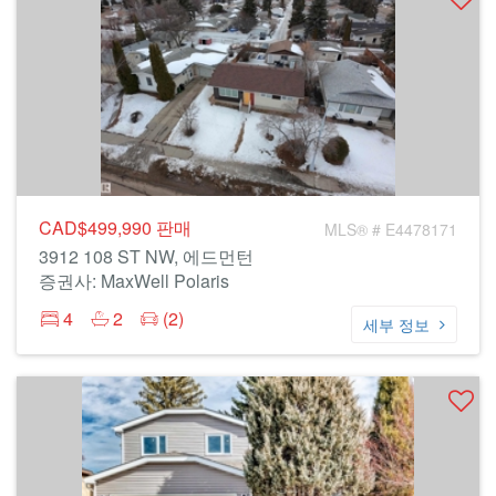
CAD$499,990
판매
MLS® # E4478171
3912 108 ST NW, 에드먼턴
증권사: MaxWell Polaris
4
2
(2)
세부 정보