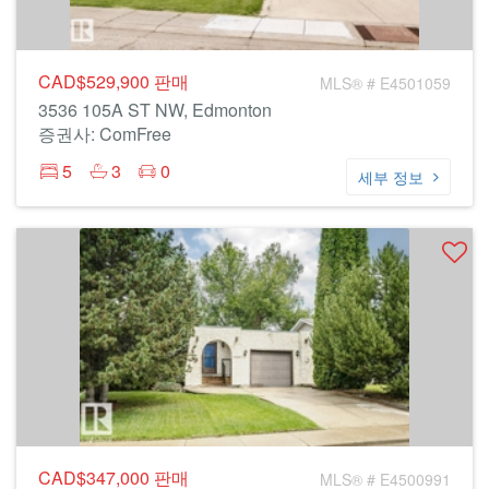
CAD$529,900
판매
MLS® # E4501059
3536 105A ST NW, Edmonton
증권사: ComFree
5
3
0
세부 정보
CAD$347,000
판매
MLS® # E4500991