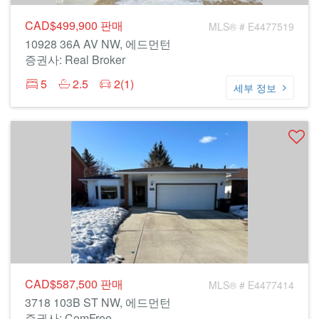
CAD$499,900
판매
MLS® # E4477519
10928 36A AV NW, 에드먼턴
증권사: Real Broker
5
2.5
2(1)
세부 정보
CAD$587,500
판매
MLS® # E4477414
3718 103B ST NW, 에드먼턴
증권사: ComFree