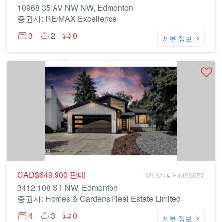
10968 35 AV NW NW, Edmonton
증권사: RE/MAX Excellence
3
2
0
세부 정보
CAD$649,900
판매
MLS® # E4499052
3412 108 ST NW, Edmonton
증권사: Homes & Gardens Real Estate Limited
4
3
0
세부 정보