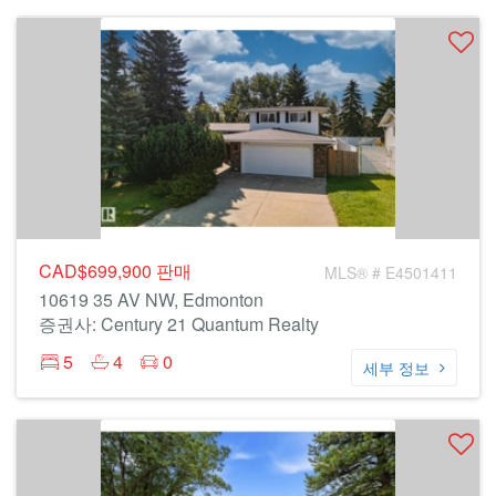
CAD$699,900
판매
MLS® # E4501411
10619 35 AV NW, Edmonton
증권사: Century 21 Quantum Realty
5
4
0
세부 정보