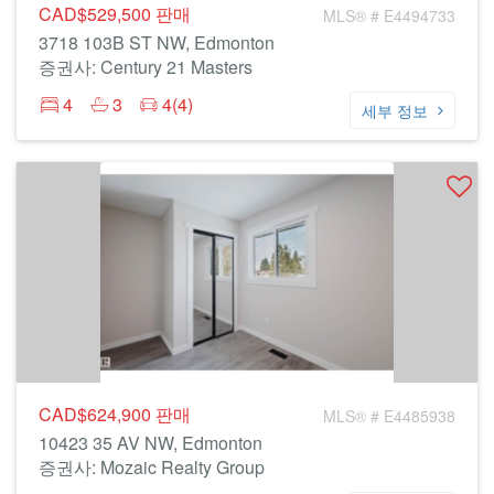
CAD$529,500
판매
MLS® # E4494733
3718 103B ST NW, Edmonton
증권사: Century 21 Masters
4
3
4(4)
세부 정보
CAD$624,900
판매
MLS® # E4485938
10423 35 AV NW, Edmonton
증권사: Mozaic Realty Group