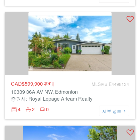
CAD$599,900
판매
MLS® # E4498134
10339 36A AV NW, Edmonton
증권사: Royal Lepage Arteam Realty
4
2
0
세부 정보