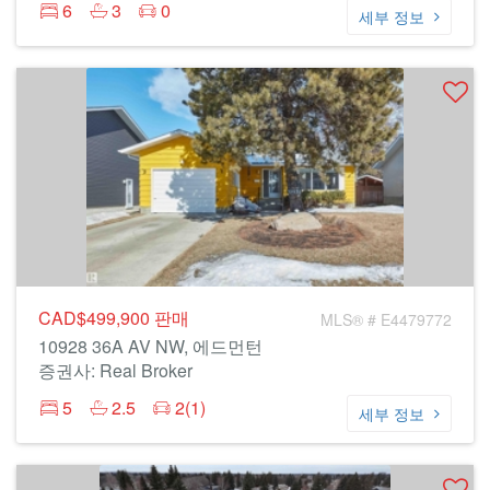
6
3
0
세부 정보
CAD$499,900
판매
MLS® # E4479772
10928 36A AV NW, 에드먼턴
증권사: Real Broker
5
2.5
2(1)
세부 정보