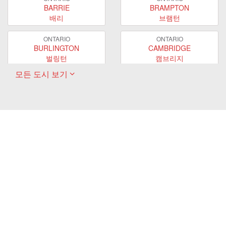
BARRIE
BRAMPTON
배리
브램턴
ONTARIO
ONTARIO
BURLINGTON
CAMBRIDGE
벌링턴
캠브리지
모든 도시 보기
ONTARIO
ONTARIO
EAST GWILLIMBURY
GUELPH
이스트 궬린버리
궬프
ONTARIO
ONTARIO
HAMILTON
LONDON
해밀턴
런던
ONTARIO
ONTARIO
MARKHAM
MILTON
마캄
밀턴
ONTARIO
ONTARIO
MISSISSAUGA
NEWMARKET
미시사가
뉴마켓