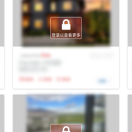
登录以查看更多
Sale
MLS® # SID
Listing Price
Prop Addr, 卡尔加里
经纪公司: Rltr
N/A
N/A
N/A
详细