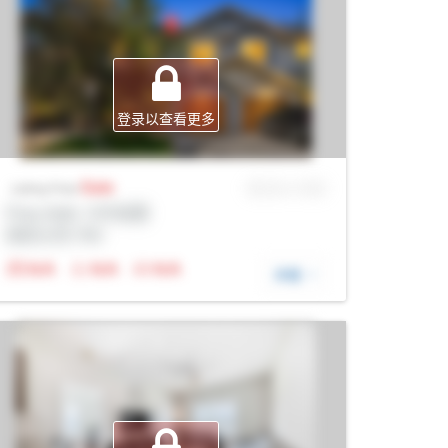
登录以查看更多
Sale
MLS® # SID
Listing Price
Prop Addr, 卡尔加里
经纪公司: Rltr
N/A
N/A
N/A
详细