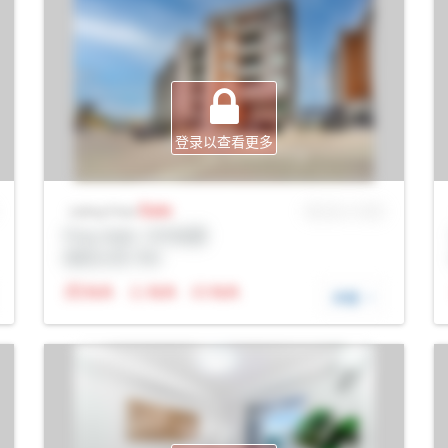
登录以查看更多
Sale
MLS® # SID
Listing Price
Prop Addr, 卡尔加里
经纪公司: Rltr
N/A
N/A
N/A
详细