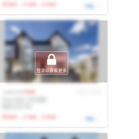
N/A
N/A
N/A
详细
登录以查看更多
Sale
MLS® # SID
Listing Price
Prop Addr, 卡尔加里
经纪公司: Rltr
N/A
N/A
N/A
详细