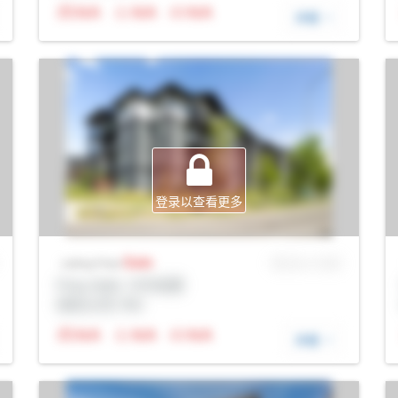
N/A
N/A
N/A
详细
登录以查看更多
Sale
MLS® # SID
Listing Price
Prop Addr, 卡尔加里
经纪公司: Rltr
N/A
N/A
N/A
详细