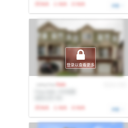
N/A
N/A
N/A
详细
登录以查看更多
Sale
MLS® # SID
Listing Price
Prop Addr, 卡尔加里
经纪公司: Rltr
N/A
N/A
N/A
详细