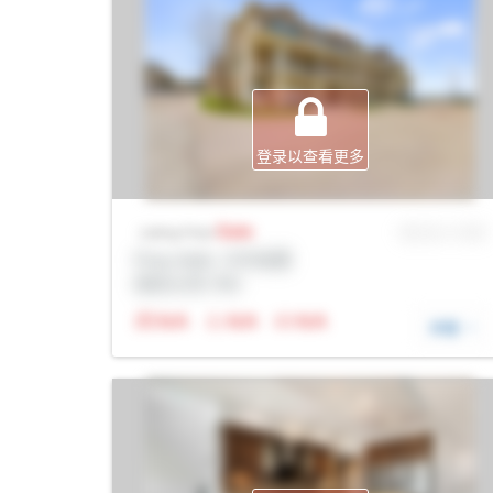
登录以查看更多
Sale
MLS® # SID
Listing Price
Prop Addr, 卡尔加里
经纪公司: Rltr
N/A
N/A
N/A
详细