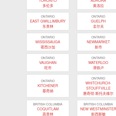
TORONTO
AURORA
多伦多
奥洛拉
ONTARIO
ONTARIO
EAST GWILLIMBURY
GUELPH
东贵林
圭尔夫
ONTARIO
ONTARIO
MISSISSAUGA
NEWMARKET
密西沙加
新市
ONTARIO
ONTARIO
VAUGHAN
WATERLOO
旺市
滑铁卢
ONTARIO
ONTARIO
WHITCHURCH-
KITCHENER
STOUFFVILLE
基奇纳
惠奇彻-斯托夫维尔
BRITISH COLUMBIA
BRITISH COLUMBIA
COQUITLAM
NEW WESTMINSTE
高贵林
新西斯敏