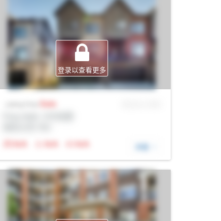
登录以查看更多
Sale
MLS® # SID
Listing Price
Prop Addr, 卡尔加里
经纪公司: Rltr
N/A
N/A
N/A
详细