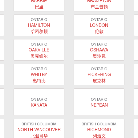
BARRIE
BRAMPTON
巴里
布兰普顿
ONTARIO
ONTARIO
HAMILTON
LONDON
哈密尔顿
伦敦
ONTARIO
ONTARIO
OAKVILLE
OSHAWA
奥克维尔
奥沙瓦
ONTARIO
ONTARIO
WHITBY
PICKERING
惠特比
皮克林
ONTARIO
ONTARIO
KANATA
NEPEAN
BRITISH COLUMBIA
BRITISH COLUMBIA
R
NORTH VANCOUVER
RICHMOND
北温哥华
列治文