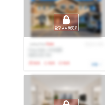
登录以查看更多
Sale
MLS® # SID
Listing Price
Prop Addr, 卡尔加里
经纪公司: Rltr
N/A
N/A
N/A
详细