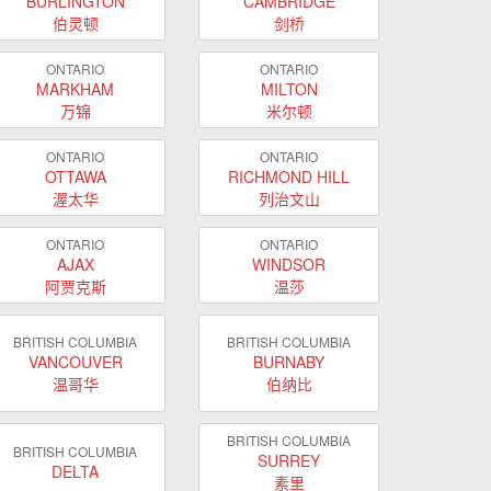
BURLINGTON
CAMBRIDGE
伯灵顿
剑桥
ONTARIO
ONTARIO
MARKHAM
MILTON
万锦
米尔顿
ONTARIO
ONTARIO
OTTAWA
RICHMOND HILL
渥太华
列治文山
ONTARIO
ONTARIO
AJAX
WINDSOR
阿贾克斯
温莎
BRITISH COLUMBIA
BRITISH COLUMBIA
VANCOUVER
BURNABY
温哥华
伯纳比
BRITISH COLUMBIA
BRITISH COLUMBIA
SURREY
DELTA
素里