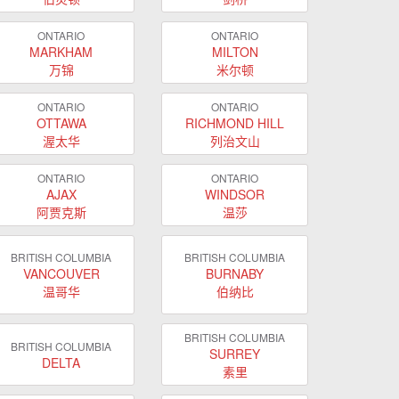
ONTARIO
ONTARIO
MARKHAM
MILTON
万锦
米尔顿
ONTARIO
ONTARIO
OTTAWA
RICHMOND HILL
渥太华
列治文山
ONTARIO
ONTARIO
AJAX
WINDSOR
阿贾克斯
温莎
BRITISH COLUMBIA
BRITISH COLUMBIA
VANCOUVER
BURNABY
温哥华
伯纳比
BRITISH COLUMBIA
BRITISH COLUMBIA
SURREY
DELTA
素里