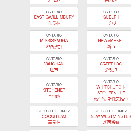
ONTARIO
ONTARIO
EAST GWILLIMBURY
GUELPH
东贵林
圭尔夫
ONTARIO
ONTARIO
MISSISSAUGA
NEWMARKET
密西沙加
新市
ONTARIO
ONTARIO
VAUGHAN
WATERLOO
旺市
滑铁卢
ONTARIO
ONTARIO
WHITCHURCH-
KITCHENER
STOUFFVILLE
基奇纳
惠奇彻-斯托夫维尔
BRITISH COLUMBIA
BRITISH COLUMBIA
COQUITLAM
NEW WESTMINSTE
高贵林
新西斯敏