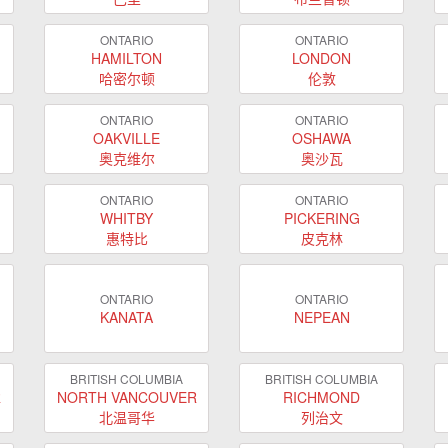
ONTARIO
ONTARIO
HAMILTON
LONDON
哈密尔顿
伦敦
ONTARIO
ONTARIO
OAKVILLE
OSHAWA
奥克维尔
奥沙瓦
ONTARIO
ONTARIO
WHITBY
PICKERING
惠特比
皮克林
ONTARIO
ONTARIO
KANATA
NEPEAN
BRITISH COLUMBIA
BRITISH COLUMBIA
R
NORTH VANCOUVER
RICHMOND
北温哥华
列治文