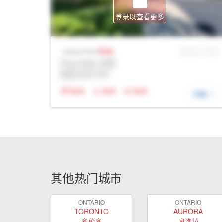
登录以查看更多
Sale
MLS® # SID
Listing Price
Prop Addr, 巴里
经纪公司: Rltr
N/A
N/A
N/A
详细
其他热门城市
ONTARIO
ONTARIO
TORONTO
AURORA
多伦多
奥洛拉