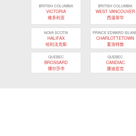
BRITISH COLUMBIA
BRITISH COLUMBIA
VICTORIA
WEST VANCOUVER
维多利亚
西温哥华
NOVA SCOTIA
PRINCE EDWARD ISLAN
HALIFAX
CHARLOTTETOWN
哈利法克斯
夏洛特敦
QUEBEC
QUEBEC
BROSSARD
CANDIAC
博尔莎市
康迪亚克