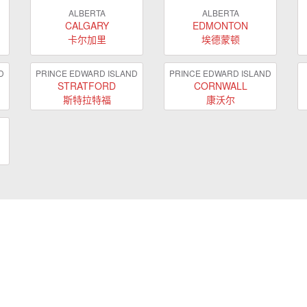
ALBERTA
ALBERTA
CALGARY
EDMONTON
卡尔加里
埃德蒙顿
D
PRINCE EDWARD ISLAND
PRINCE EDWARD ISLAND
STRATFORD
CORNWALL
斯特拉特福
康沃尔