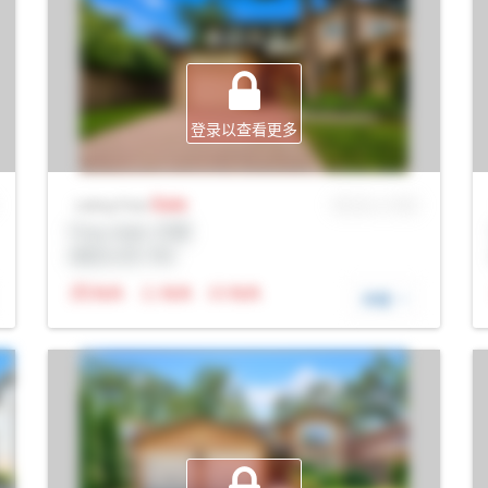
登录以查看更多
Sale
MLS® # SID
Listing Price
Prop Addr, 巴里
经纪公司: Rltr
N/A
N/A
N/A
详细