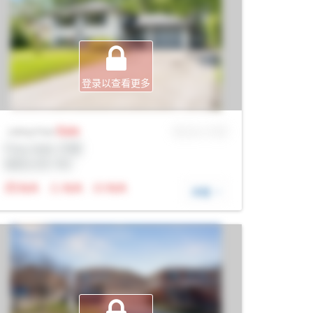
登录以查看更多
Sale
MLS® # SID
Listing Price
Prop Addr, 巴里
经纪公司: Rltr
N/A
N/A
N/A
详细