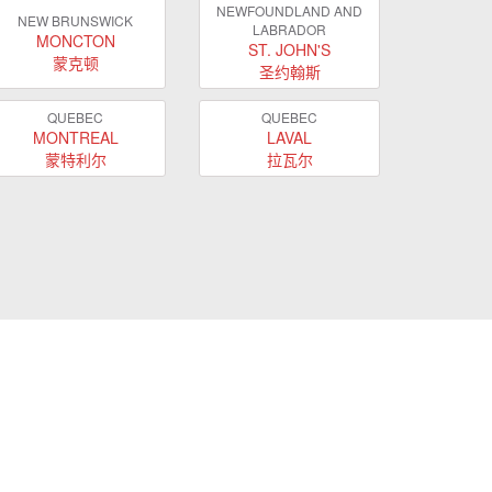
NEWFOUNDLAND AND
NEW BRUNSWICK
LABRADOR
MONCTON
ST. JOHN'S
蒙克顿
圣约翰斯
QUEBEC
QUEBEC
MONTREAL
LAVAL
蒙特利尔
拉瓦尔