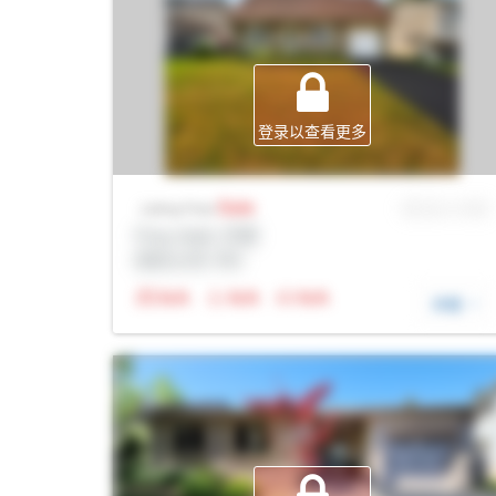
登录以查看更多
Sale
MLS® # SID
Listing Price
Prop Addr, 巴里
经纪公司: Rltr
N/A
N/A
N/A
详细