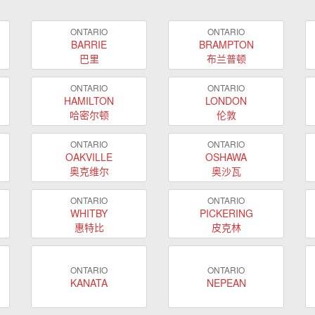
ONTARIO
ONTARIO
BARRIE
BRAMPTON
巴里
布兰普顿
ONTARIO
ONTARIO
HAMILTON
LONDON
哈密尔顿
伦敦
ONTARIO
ONTARIO
OAKVILLE
OSHAWA
奥克维尔
奥沙瓦
ONTARIO
ONTARIO
WHITBY
PICKERING
惠特比
皮克林
ONTARIO
ONTARIO
KANATA
NEPEAN