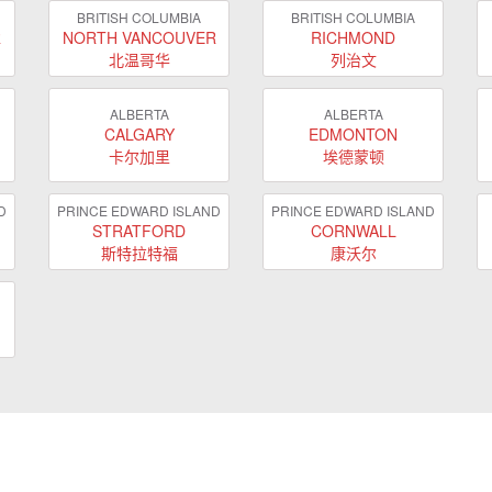
BRITISH COLUMBIA
BRITISH COLUMBIA
R
NORTH VANCOUVER
RICHMOND
北温哥华
列治文
ALBERTA
ALBERTA
CALGARY
EDMONTON
卡尔加里
埃德蒙顿
D
PRINCE EDWARD ISLAND
PRINCE EDWARD ISLAND
STRATFORD
CORNWALL
斯特拉特福
康沃尔