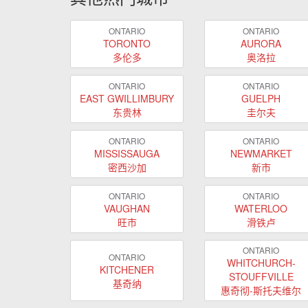
ONTARIO
ONTARIO
TORONTO
AURORA
多伦多
奥洛拉
ONTARIO
ONTARIO
EAST GWILLIMBURY
GUELPH
东贵林
圭尔夫
ONTARIO
ONTARIO
MISSISSAUGA
NEWMARKET
密西沙加
新市
ONTARIO
ONTARIO
VAUGHAN
WATERLOO
旺市
滑铁卢
ONTARIO
ONTARIO
WHITCHURCH-
KITCHENER
STOUFFVILLE
基奇纳
惠奇彻-斯托夫维尔