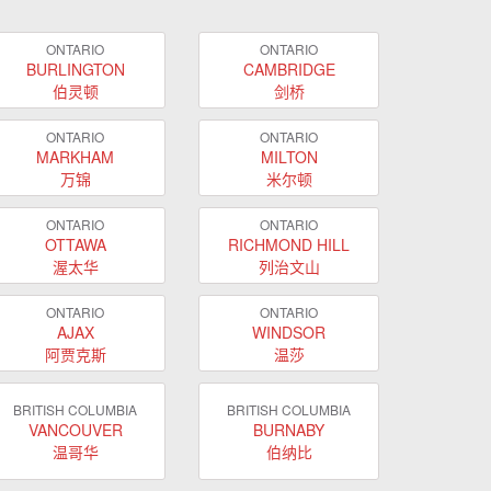
ONTARIO
ONTARIO
BURLINGTON
CAMBRIDGE
伯灵顿
剑桥
ONTARIO
ONTARIO
MARKHAM
MILTON
万锦
米尔顿
ONTARIO
ONTARIO
OTTAWA
RICHMOND HILL
渥太华
列治文山
ONTARIO
ONTARIO
AJAX
WINDSOR
阿贾克斯
温莎
BRITISH COLUMBIA
BRITISH COLUMBIA
VANCOUVER
BURNABY
温哥华
伯纳比