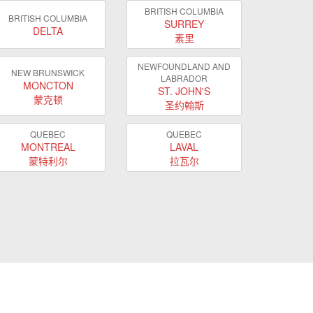
BRITISH COLUMBIA
BRITISH COLUMBIA
SURREY
DELTA
素里
NEWFOUNDLAND AND
NEW BRUNSWICK
LABRADOR
MONCTON
ST. JOHN'S
蒙克顿
圣约翰斯
QUEBEC
QUEBEC
MONTREAL
LAVAL
蒙特利尔
拉瓦尔