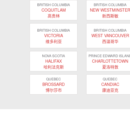
BRITISH COLUMBIA
BRITISH COLUMBIA
COQUITLAM
NEW WESTMINSTE
高贵林
新西斯敏
BRITISH COLUMBIA
BRITISH COLUMBIA
VICTORIA
WEST VANCOUVER
维多利亚
西温哥华
NOVA SCOTIA
PRINCE EDWARD ISLAN
HALIFAX
CHARLOTTETOWN
哈利法克斯
夏洛特敦
QUEBEC
QUEBEC
BROSSARD
CANDIAC
博尔莎市
康迪亚克