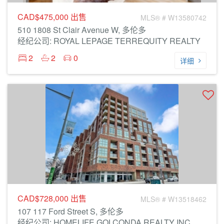
CAD$475,000
出售
MLS® # W13580742
510 1808 St Clair Avenue W, 多伦多
经纪公司: ROYAL LEPAGE TERREQUITY REALTY
2
2
0
详细
CAD$728,000
出售
MLS® # W13518462
107 117 Ford Street S, 多伦多
经纪公司: HOMELIFE GOLCONDA REALTY INC.