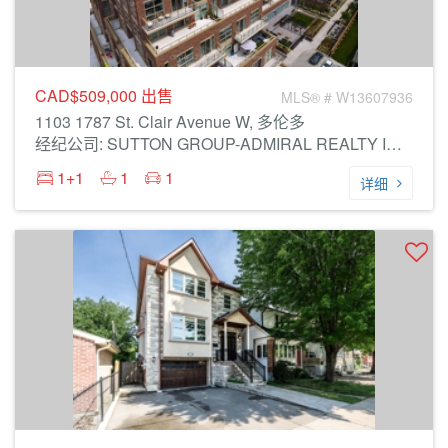
CAD$509,000
出售
MLS® # W13607936
1103 1787 St. Clair Avenue W, 多伦多
经纪公司: SUTTON GROUP-ADMIRAL REALTY INC.
1+1
1
1
详细