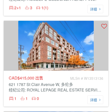
2+1
3
1(1)
详细
CAD$415,000
出售
MLS® # W13513136
621 1787 St Clair Avenue W, 多伦多
经纪公司: ROYAL LEPAGE REAL ESTATE SERVICES LTD.
1
1
0
详细