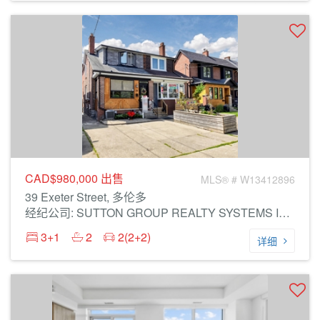
CAD$980,000
出售
MLS® # W13412896
39 Exeter Street, 多伦多
经纪公司: SUTTON GROUP REALTY SYSTEMS INC.
3+1
2
2(2+2)
详细