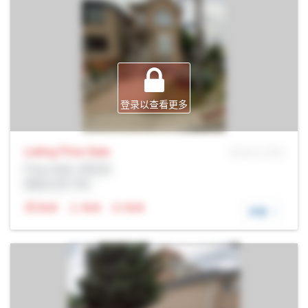
登录以查看更多
Listing Price
Sale
MLS® # SID
Prop Addr, 多伦多
经纪公司: Rltr
N/A
N/A
N/A
详细