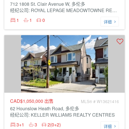
712 1808 St. Clair Avenue W, 多伦多
经纪公司: ROYAL LEPAGE MEADOWTOWNE REALTY
1
1
0
详细
CAD$1,050,000
出售
MLS® # W13621416
62 Hounslow Heath Road, 多伦多
经纪公司: KELLER WILLIAMS REALTY CENTRES
3+1
3
2(0+2)
详细