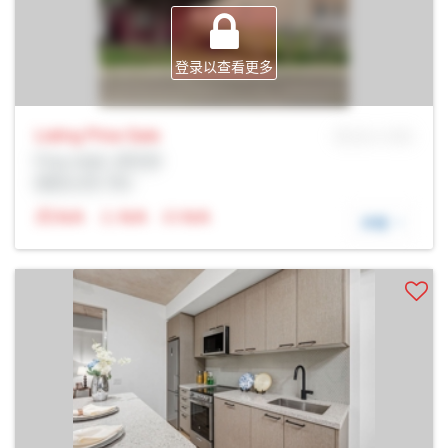
登录以查看更多
Listing Price
Sale
MLS® # SID
Prop Addr, 多伦多
经纪公司: Rltr
N/A
N/A
N/A
详细