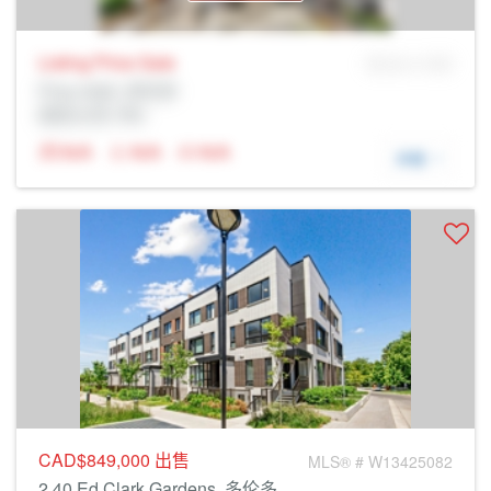
Listing Price
Sale
MLS® # SID
Prop Addr, 多伦多
经纪公司: Rltr
N/A
N/A
N/A
详细
CAD$849,000
出售
MLS® # W13425082
2 40 Ed Clark Gardens, 多伦多