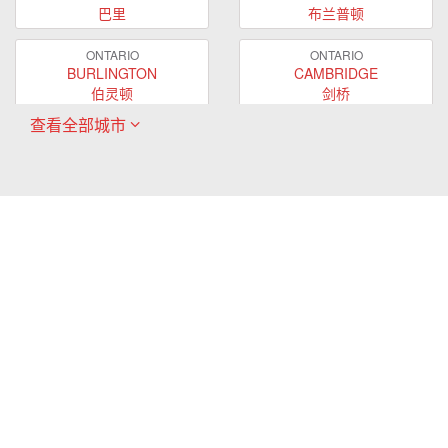
巴里
布兰普顿
ONTARIO
ONTARIO
BURLINGTON
CAMBRIDGE
伯灵顿
剑桥
查看全部城市
ONTARIO
ONTARIO
EAST GWILLIMBURY
GUELPH
东贵林
圭尔夫
ONTARIO
ONTARIO
HAMILTON
LONDON
哈密尔顿
伦敦
ONTARIO
ONTARIO
MARKHAM
MILTON
万锦
米尔顿
ONTARIO
ONTARIO
MISSISSAUGA
NEWMARKET
密西沙加
新市