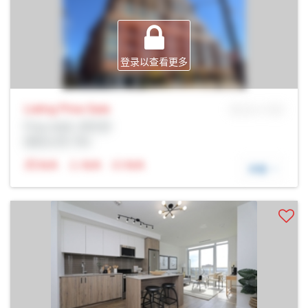
登录以查看更多
Listing Price
Sale
MLS® # SID
Prop Addr, 多伦多
经纪公司: Rltr
N/A
N/A
N/A
详细