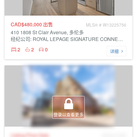
CAD$480,000
出售
MLS® # W13225756
410 1808 St Clair Avenue, 多伦多
经纪公司: ROYAL LEPAGE SIGNATURE CONNECT.CA REALTY
2
2
0
详细
登录以查看更多
Listing Price
Sale
MLS® # SID