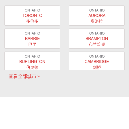
ONTARIO
ONTARIO
TORONTO
AURORA
多伦多
奥洛拉
ONTARIO
ONTARIO
BARRIE
BRAMPTON
巴里
布兰普顿
ONTARIO
ONTARIO
BURLINGTON
CAMBRIDGE
伯灵顿
剑桥
查看全部城市
ONTARIO
ONTARIO
EAST GWILLIMBURY
GUELPH
东贵林
圭尔夫
ONTARIO
ONTARIO
HAMILTON
LONDON
哈密尔顿
伦敦
ONTARIO
ONTARIO