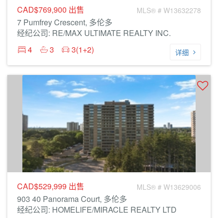
CAD$769,900
出售
MLS® # W13632278
7 Pumfrey Crescent, 多伦多
经纪公司: RE/MAX ULTIMATE REALTY INC.
4
3
3(1+2)
详细
CAD$529,999
出售
MLS® # W13629006
903 40 Panorama Court, 多伦多
经纪公司: HOMELIFE/MIRACLE REALTY LTD