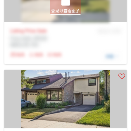
登录以查看更多
Listing Price
Sale
MLS® # SID
Prop Addr, 多伦多
经纪公司: Rltr
N/A
N/A
N/A
详细