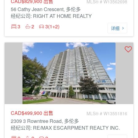
CAD$829,900
出售
MLS® # W13562698
56 Cathy Jean Crescent, 多伦多
经纪公司: RIGHT AT HOME REALTY
3
2
3(1+2)
详细
CAD$499,900
出售
MLS® # W13551816
2309 3 Rowntree Road, 多伦多
经纪公司: RE/MAX ESCARPMENT REALTY INC.