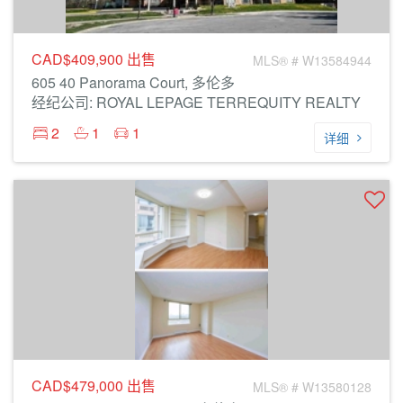
CAD$409,900
出售
MLS® # W13584944
605 40 Panorama Court, 多伦多
经纪公司: ROYAL LEPAGE TERREQUITY REALTY
2
1
1
详细
CAD$479,000
出售
MLS® # W13580128