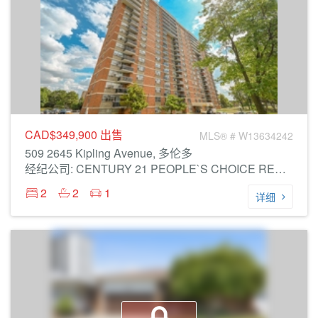
CAD$349,900
出售
MLS® # W13634242
509 2645 Kipling Avenue, 多伦多
经纪公司: CENTURY 21 PEOPLE`S CHOICE REALTY INC.
2
2
1
详细