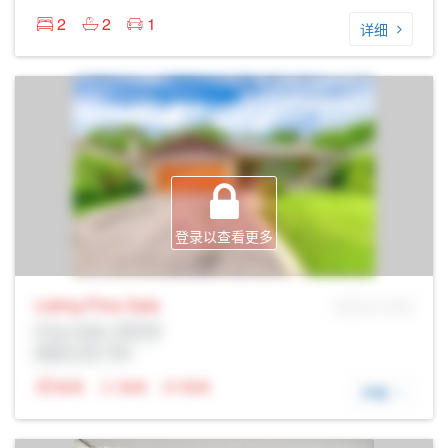
2
2
1
详细
登录以查看更多
Listing Price
Sale
MLS® # SID
Prop Addr, 多伦多
经纪公司: Rltr
N/A
N/A
N/A
详细