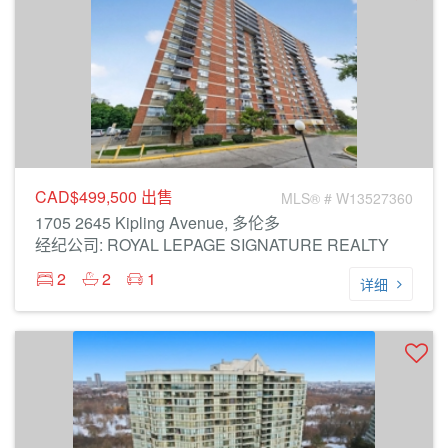
CAD$499,500
出售
MLS® # W13527360
1705 2645 Kipling Avenue, 多伦多
经纪公司: ROYAL LEPAGE SIGNATURE REALTY
2
2
1
详细