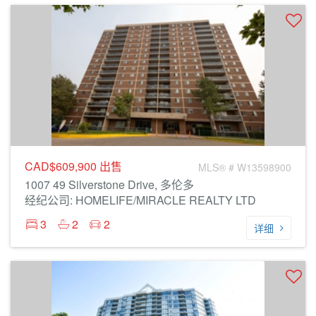
CAD$609,900
出售
MLS® # W13598900
1007 49 Silverstone Drive, 多伦多
经纪公司: HOMELIFE/MIRACLE REALTY LTD
3
2
2
详细