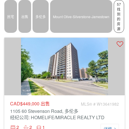
57
找
到
民宅
出售
多伦多
Mount Olive-Silverstone-Jamestown
的
房
源
CAD$449,000
出售
MLS® # W13641982
1105 60 Stevenson Road, 多伦多
经纪公司: HOMELIFE/MIRACLE REALTY LTD
2
2
1
详细