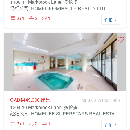
1108 41 Markbrook Lane, 多伦多
经纪公司: HOMELIFE/MIRACLE REALTY LTD
2+1
2
1
详细
CAD$449,900
出售
MLS® # W13564408
1204 10 Markbrook Lane, 多伦多
经纪公司: HOMELIFE SUPERSTARS REAL ESTATE LIMITED
2+1
2
1
详细