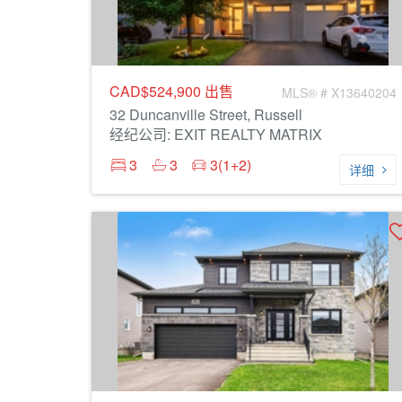
CAD$524,900
出售
MLS® # X13640204
32 Duncanville Street, Russell
经纪公司: EXIT REALTY MATRIX
3
3
3(1+2)
详细