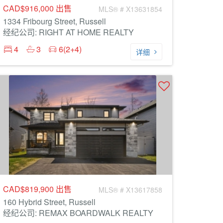
CAD$916,000
出售
MLS® # X13631854
1334 Fribourg Street, Russell
经纪公司: RIGHT AT HOME REALTY
4
3
6(2+4)
详细
CAD$819,900
出售
MLS® # X13617858
160 Hybrid Street, Russell
经纪公司: REMAX BOARDWALK REALTY