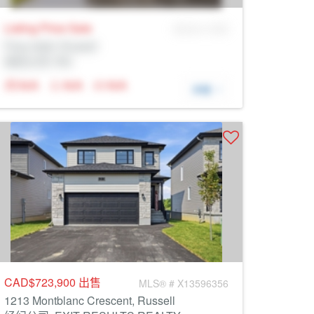
Listing Price
Sale
MLS® # SID
Prop Addr, Russell
经纪公司: Rltr
N/A
N/A
N/A
详细
CAD$723,900
出售
MLS® # X13596356
1213 Montblanc Crescent, Russell