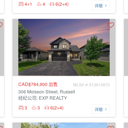
4+1
4
6(2+4)
详细
CAD$784,900
出售
MLS® # X13613970
306 Moisson Street, Russell
经纪公司: EXP REALTY
3
3
6(2+4)
详细