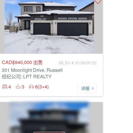
CAD$940,000
出售
MLS® # X13609152
301 Moonlight Drive, Russell
经纪公司: LPT REALTY
4
3
6(3+4)
详细