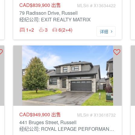
CAD$839,900
出售
MLS® # X13634422
79 Radisson Drive, Russell
经纪公司: EXIT REALTY MATRIX
1+2
3
6(2+4)
详细
CAD$949,900
出售
MLS® # X13618732
441 Bruges Street, Russell
经纪公司: ROYAL LEPAGE PERFORMANCE REALTY