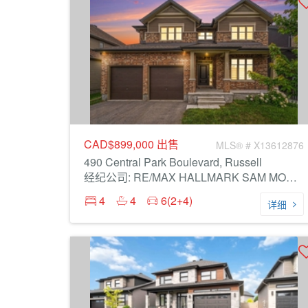
CAD$899,000
出售
MLS® # X13612876
490 Central Park Boulevard, Russell
经纪公司: RE/MAX HALLMARK SAM MOUSSA REALTY
4
4
6(2+4)
详细