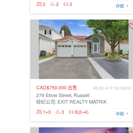
2
2
2
详细
CAD$750,000
出售
MLS® # X13616830
279 Stiver Street, Russell
经纪公司: EXIT REALTY MATRIX
1+3
3
6(2+4)
详细