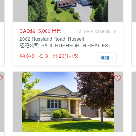
CAD$915,000
出售
MLS® # X13639518
2362 Russland Road, Russell
经纪公司: PAUL RUSHFORTH REAL ESTATE INC.
3+3
3
20(1+15)
详细