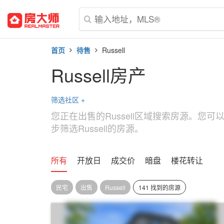
首页
待售
Russell
Russell房产
筛选社区
+
您正在出售的Russell区域搜索房源。您
步筛选Russell的房源。
所有
开放日
成交价
暗盘
楼花转让
民宅
出售
Russell
141 找到的房源