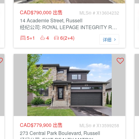
CAD$790,000
出售
MLS® # X13604232
14 Academie Street, Russell
经纪公司: ROYAL LEPAGE INTEGRITY REALTY
5+1
4
6(2+4)
详细
CAD$779,900
出售
MLS® # X13599258
273 Central Park Boulevard, Russell