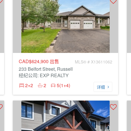
CAD$624,900
出售
MLS® # X13611062
233 Belfort Street, Russell
经纪公司: EXP REALTY
2+2
2
5(1+4)
详细