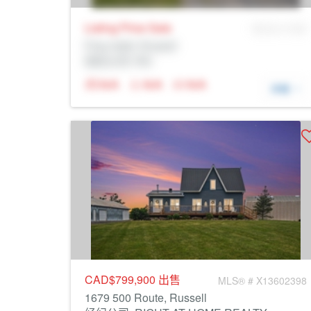
Listing Price
Sale
MLS® # SID
Prop Addr, Russell
经纪公司: Rltr
N/A
N/A
N/A
详细
CAD$799,900
出售
MLS® # X13602398
1679 500 Route, Russell