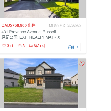
CAD$756,900
出售
MLS® # X13638980
431 Provence Avenue, Russell
经纪公司: EXIT REALTY MATRIX
3+1
3
6(2+4)
详细