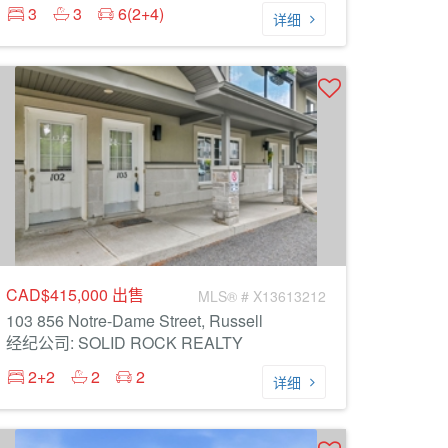
3
3
6(2+4)
详细
CAD$415,000
出售
MLS® # X13613212
103 856 Notre-Dame Street, Russell
经纪公司: SOLID ROCK REALTY
2+2
2
2
详细