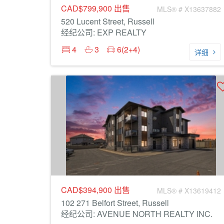
CAD$799,900
出售
MLS® # X13637882
520 Lucent Street, Russell
经纪公司: EXP REALTY
4
3
6(2+4)
详细
CAD$394,900
出售
MLS® # X13619412
102 271 Belfort Street, Russell
经纪公司: AVENUE NORTH REALTY INC.