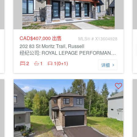
CAD$407,000
出售
MLS® # X13604928
202 83 St Moritz Trail, Russell
经纪公司: ROYAL LEPAGE PERFORMANCE REALTY
2
1
1(0+1)
详细