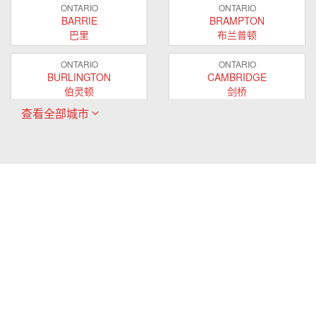
ONTARIO
ONTARIO
BARRIE
BRAMPTON
巴里
布兰普顿
ONTARIO
ONTARIO
BURLINGTON
CAMBRIDGE
伯灵顿
剑桥
查看全部城市
ONTARIO
ONTARIO
EAST GWILLIMBURY
GUELPH
东贵林
圭尔夫
ONTARIO
ONTARIO
HAMILTON
LONDON
哈密尔顿
伦敦
ONTARIO
ONTARIO
MARKHAM
MILTON
万锦
米尔顿
ONTARIO
ONTARIO
MISSISSAUGA
NEWMARKET