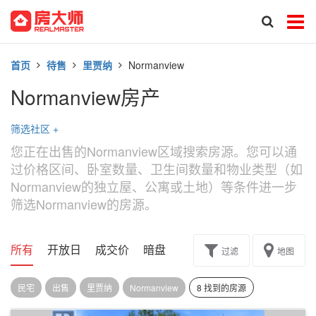
首页
待售
里贾纳
Normanview
Normanview房产
筛选社区
+
您正在出售的Normanview区域搜索房源。您可以通
过价格区间、卧室数量、卫生间数量和物业类型（如
Normanview的独立屋、公寓或土地）等条件进一步
筛选Normanview的房源。
所有
开放日
成交价
暗盘
楼花转让
过滤
地图
民宅
出售
里贾纳
Normanview
8 找到的房源