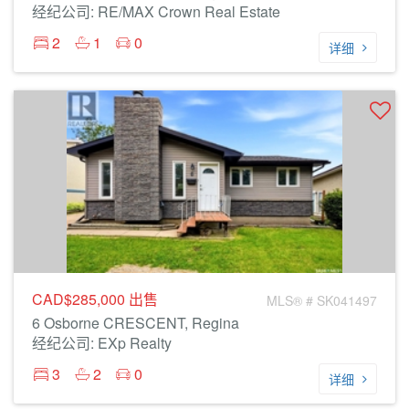
经纪公司: RE/MAX Crown Real Estate
2
1
0
详细
CAD$285,000
出售
MLS® # SK041497
6 Osborne CRESCENT, Regina
经纪公司: EXp Realty
3
2
0
详细