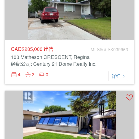
CAD$285,000
出售
MLS® # SK039963
103 Matheson CRESCENT, Regina
经纪公司: Century 21 Dome Realty Inc.
4
2
0
详细