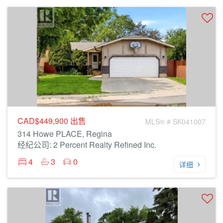
CAD$449,900
出售
MLS® # SK041007
314 Howe PLACE, Regina
经纪公司: 2 Percent Realty Refined Inc.
4
3
0
详细