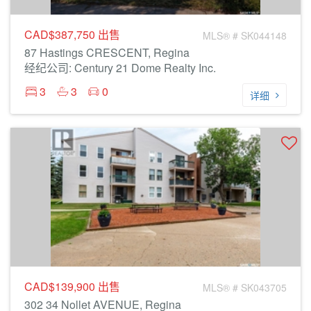
CAD$387,750
出售
MLS® # SK044148
87 Hastings CRESCENT, Regina
经纪公司: Century 21 Dome Realty Inc.
3
3
0
详细
CAD$139,900
出售
MLS® # SK043705
302 34 Nollet AVENUE, Regina