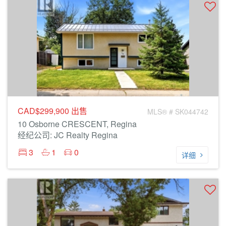
CAD$299,900
出售
MLS® # SK044742
10 Osborne CRESCENT, Regina
经纪公司: JC Realty Regina
3
1
0
详细