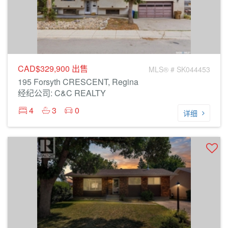
CAD$329,900
出售
MLS® # SK044453
195 Forsyth CRESCENT, Regina
经纪公司: C&C REALTY
4
3
0
详细