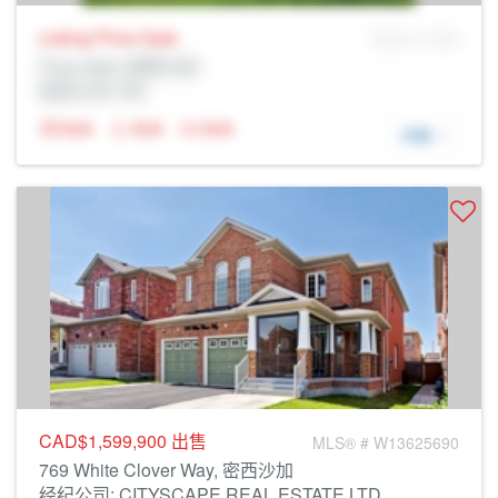
Listing Price
Sale
MLS® # SID
Prop Addr, 密西沙加
经纪公司: Rltr
N/A
N/A
N/A
详细
CAD$1,599,900
出售
MLS® # W13625690
769 White Clover Way, 密西沙加
经纪公司: CITYSCAPE REAL ESTATE LTD.