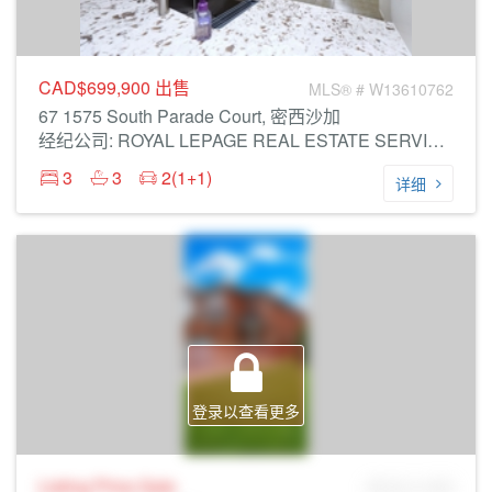
CAD$699,900
出售
MLS® # W13610762
67 1575 South Parade Court, 密西沙加
经纪公司: ROYAL LEPAGE REAL ESTATE SERVICES LTD.
3
3
2(1+1)
详细
登录以查看更多
Listing Price
Sale
MLS® # SID