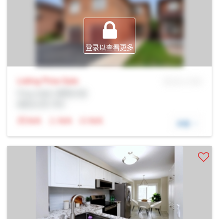
登录以查看更多
Listing Price
Sale
MLS® # SID
Prop Addr, 密西沙加
经纪公司: Rltr
N/A
N/A
N/A
详细