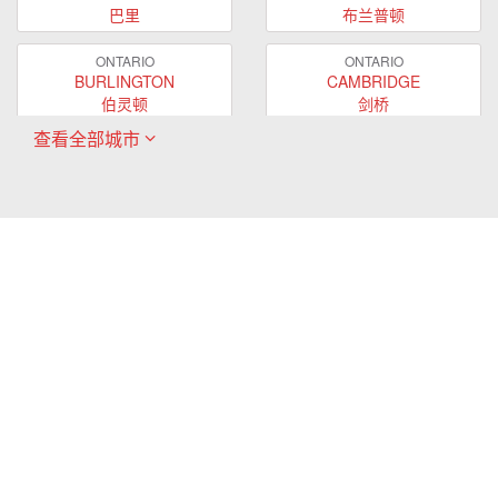
巴里
布兰普顿
ONTARIO
ONTARIO
BURLINGTON
CAMBRIDGE
伯灵顿
剑桥
查看全部城市
ONTARIO
ONTARIO
EAST GWILLIMBURY
GUELPH
东贵林
圭尔夫
ONTARIO
ONTARIO
HAMILTON
LONDON
哈密尔顿
伦敦
ONTARIO
ONTARIO
MARKHAM
MILTON
万锦
米尔顿
ONTARIO
ONTARIO
MISSISSAUGA
NEWMARKET
密西沙加
新市