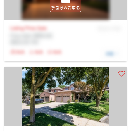
登录以查看更多
Listing Price
Sale
MLS® # SID
Prop Addr, 密西沙加
经纪公司: Rltr
N/A
N/A
N/A
详细