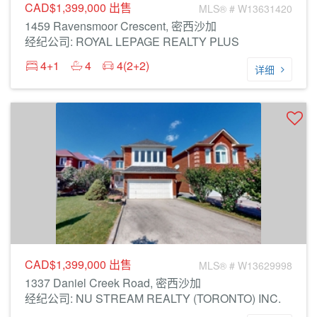
CAD$1,399,000
出售
MLS® # W13631420
1459 Ravensmoor Crescent, 密西沙加
经纪公司: ROYAL LEPAGE REALTY PLUS
4+1
4
4(2+2)
详细
CAD$1,399,000
出售
MLS® # W13629998
1337 Daniel Creek Road, 密西沙加
经纪公司: NU STREAM REALTY (TORONTO) INC.