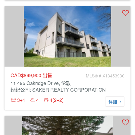
CAD$899,900
出售
MLS® # X13453936
11 495 Oakridge Drive, 伦敦
经纪公司: SAKER REALTY CORPORATION
3+1
4
4(2+2)
详细