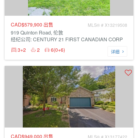
CAD$579,900
出售
MLS® # X13219508
919 Quinton Road, 伦敦
经纪公司: CENTURY 21 FIRST CANADIAN CORP
3+2
2
6(0+6)
详细
CAD$949,000
出售
MLS® # X13177422