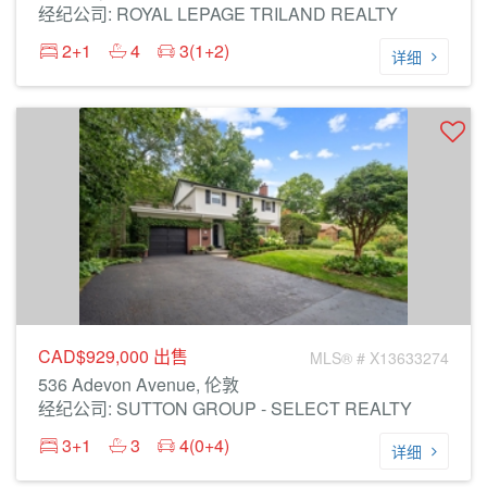
经纪公司: ROYAL LEPAGE TRILAND REALTY
2+1
4
3(1+2)
详细
CAD$929,000
出售
MLS® # X13633274
536 Adevon Avenue, 伦敦
经纪公司: SUTTON GROUP - SELECT REALTY
3+1
3
4(0+4)
详细