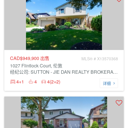
CAD$949,900
出售
MLS® # X13570368
1027 Flintlock Court, 伦敦
经纪公司: SUTTON - JIE DAN REALTY BROKERAGE
4+1
4
4(2+2)
详细