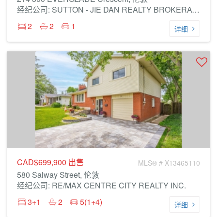
经纪公司: SUTTON - JIE DAN REALTY BROKERAGE
2
2
1
详细
CAD$699,900
出售
MLS® # X13465110
580 Salway Street, 伦敦
经纪公司: RE/MAX CENTRE CITY REALTY INC.
3+1
2
5(1+4)
详细