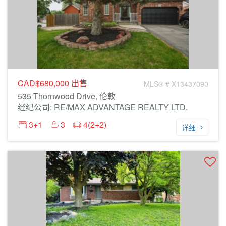
CAD$680,000
出售
MLS® # X13437090
535 Thornwood Drive, 伦敦
经纪公司: RE/MAX ADVANTAGE REALTY LTD.
3+1
3
4(2+2)
详细