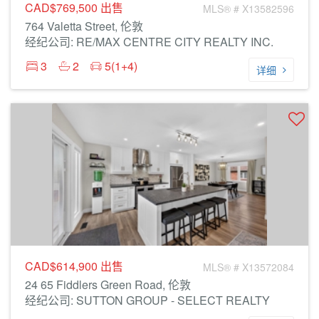
CAD$769,500
出售
MLS® # X13582596
764 Valetta Street, 伦敦
经纪公司: RE/MAX CENTRE CITY REALTY INC.
3
2
5(1+4)
详细
CAD$614,900
出售
MLS® # X13572084
24 65 Fiddlers Green Road, 伦敦
经纪公司: SUTTON GROUP - SELECT REALTY