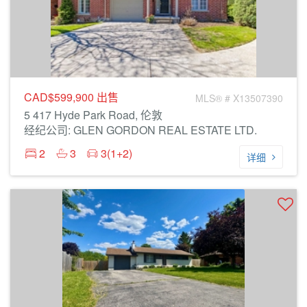
CAD$599,900
出售
MLS® # X13507390
5 417 Hyde Park Road, 伦敦
经纪公司: GLEN GORDON REAL ESTATE LTD.
2
3
3(1+2)
详细