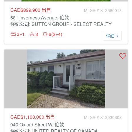
CAD$899,900
出售
MLS® # X13560018
581 Inverness Avenue, 伦敦
经纪公司: SUTTON GROUP - SELECT REALTY
3+1
3
6(2+4)
详细
CAD$1,100,000
出售
MLS® # X13530308
940 Oxford Street W, 伦敦
经纪公司: UNITED REALTY OF CANADA