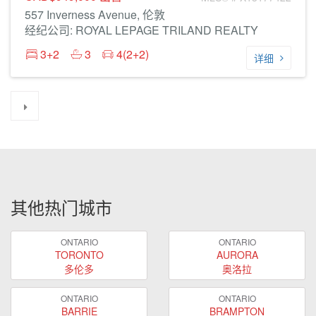
557 Inverness Avenue, 伦敦
经纪公司: ROYAL LEPAGE TRILAND REALTY
3+2
3
4(2+2)
详细
其他热门城市
ONTARIO
ONTARIO
TORONTO
AURORA
多伦多
奥洛拉
ONTARIO
ONTARIO
BARRIE
BRAMPTON