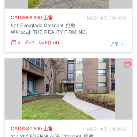
CAD$699,900
出售
MLS® # X13501896
571 Everglade Crescent, 伦敦
经纪公司: THE REALTY FIRM INC.
4
2
5(1+4)
详细
CAD$347,500
出售
MLS® # X13500512
214 300 EVERGLADE Crescent, 伦敦