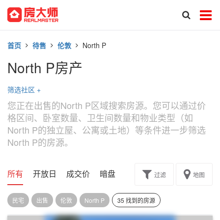
首页
待售
伦敦
North P
North P房产
筛选社区
+
您正在出售的North P区域搜索房源。您可以通过价
格区间、卧室数量、卫生间数量和物业类型（如
North P的独立屋、公寓或土地）等条件进一步筛选
North P的房源。
所有
开放日
成交价
暗盘
楼花转让
过滤
地图
民宅
出售
伦敦
North P
35 找到的房源