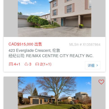
CAD$515,000
出售
MLS® # X13587864
423 Everglade Crescent, 伦敦
经纪公司: RE/MAX CENTRE CITY REALTY INC.
4+1
3
2(1+1)
详细