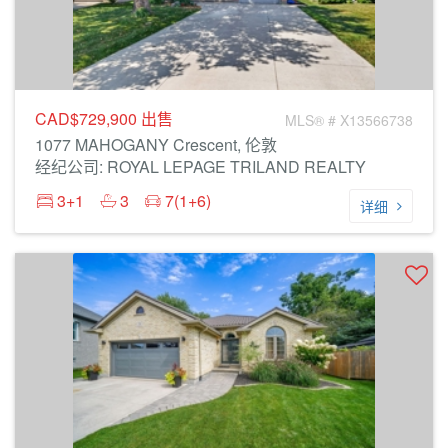
CAD$729,900
出售
MLS® # X13566738
1077 MAHOGANY Crescent, 伦敦
经纪公司: ROYAL LEPAGE TRILAND REALTY
3+1
3
7(1+6)
详细