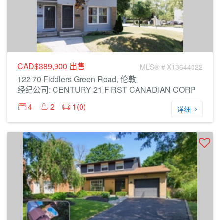
CAD$389,900
出售
MLS® # X13644022
122 70 Fiddlers Green Road, 伦敦
经纪公司: CENTURY 21 FIRST CANADIAN CORP
4
2
1(0)
详细