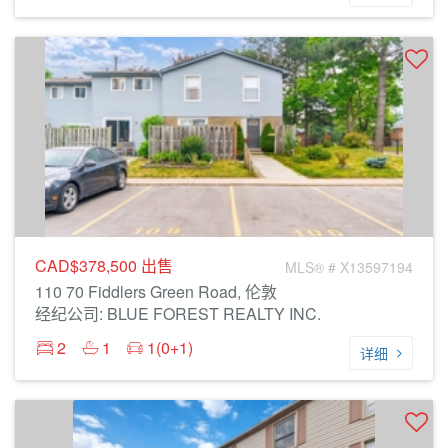
CAD$378,500
出售
MLS® # X13597194
110 70 Fiddlers Green Road, 伦敦
经纪公司: BLUE FOREST REALTY INC.
2
1
1(0+1)
详细