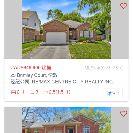
CAD$649,900
出售
MLS® # X13517510
23 Brimley Court, 伦敦
经纪公司: RE/MAX CENTRE CITY REALTY INC.
2+1
3
2.5(1.5+1)
详细