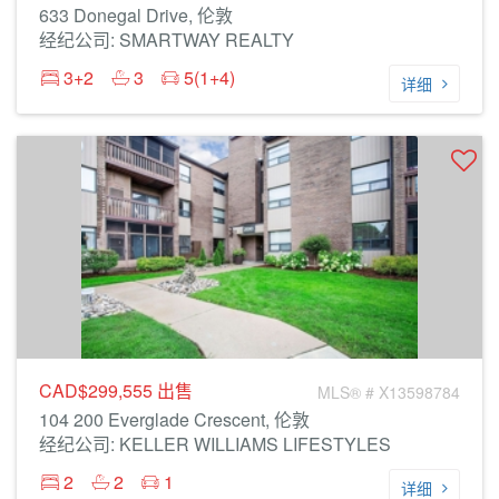
633 Donegal Drive, 伦敦
经纪公司: SMARTWAY REALTY
3+2
3
5(1+4)
详细
CAD$299,555
出售
MLS® # X13598784
104 200 Everglade Crescent, 伦敦
经纪公司: KELLER WILLIAMS LIFESTYLES
2
2
1
详细