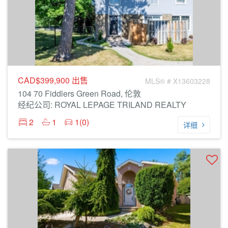
CAD$399,900
出售
MLS® # X13603228
104 70 Fiddlers Green Road, 伦敦
经纪公司: ROYAL LEPAGE TRILAND REALTY
2
1
1(0)
详细