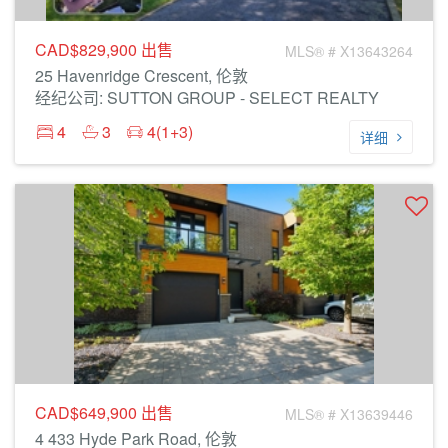
CAD$829,900
出售
MLS® # X13643264
25 Havenridge Crescent, 伦敦
经纪公司: SUTTON GROUP - SELECT REALTY
4
3
4(1+3)
详细
CAD$649,900
出售
MLS® # X13639446
4 433 Hyde Park Road, 伦敦