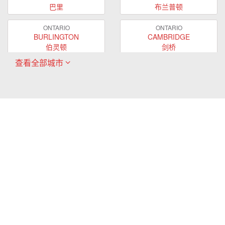
巴里
布兰普顿
ONTARIO
ONTARIO
BURLINGTON
CAMBRIDGE
伯灵顿
剑桥
查看全部城市
ONTARIO
ONTARIO
EAST GWILLIMBURY
GUELPH
东贵林
圭尔夫
ONTARIO
ONTARIO
HAMILTON
LONDON
哈密尔顿
伦敦
ONTARIO
ONTARIO
MARKHAM
MILTON
万锦
米尔顿
ONTARIO
ONTARIO
MISSISSAUGA
NEWMARKET
密西沙加
新市