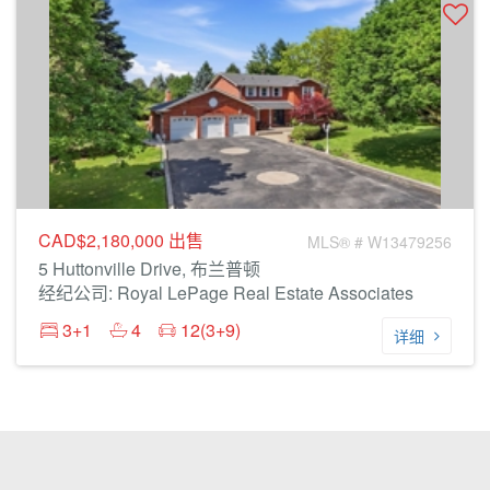
CAD$2,180,000
出售
MLS® # W13479256
5 Huttonville Drive, 布兰普顿
经纪公司: Royal LePage Real Estate Associates
3+1
4
12(3+9)
详细