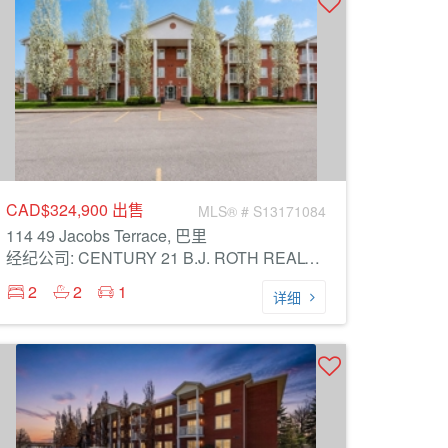
CAD$324,900
出售
MLS® # S13171084
114 49 Jacobs Terrace, 巴里
经纪公司: CENTURY 21 B.J. ROTH REALTY LTD.
2
2
1
详细