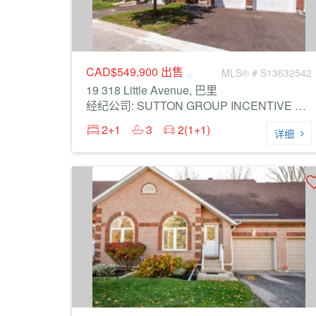
CAD$549,900
出售
MLS® # S13632542
19 318 Little Avenue, 巴里
经纪公司: SUTTON GROUP INCENTIVE REALTY INC.
2+1
3
2(1+1)
详细