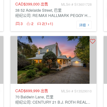
CAD$399,000
出售
MLS® # S13601728
38 52 Adelaide Street, 巴里
经纪公司: RE/MAX HALLMARK PEGGY HILL GROUP REALTY
3
2
2(1+1)
详细
CAD$699,999
出售
MLS® # S13529010
70 Baldwin Lane, 巴里
经纪公司: CENTURY 21 B.J. ROTH REALTY LTD.