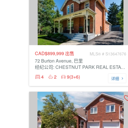
CAD$899,999
出售
MLS® # S13647676
72 Burton Avenue, 巴里
经纪公司: CHESTNUT PARK REAL ESTATE LIMITED
4
2
9(3+6)
详细