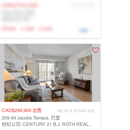
Listing Price
Sale
MLS® # SID
Prop Addr, 巴里
经纪公司: Rltr
N/A
N/A
N/A
详细
CAD$299,900
出售
MLS® # S13461452
209 49 Jacobs Terrace, 巴里
经纪公司: CENTURY 21 B.J. ROTH REALTY LTD.