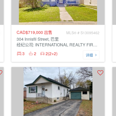
CAD$719,000
出售
MLS® # S13095462
304 Innisfil Street, 巴里
经纪公司: INTERNATIONAL REALTY FIRM, INC.
3
2
2(2+2)
详细