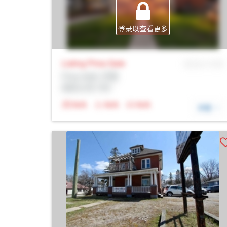
登录以查看更多
Listing Price
Sale
MLS® # SID
Prop Addr, 巴里
经纪公司: Rltr
N/A
N/A
N/A
详细