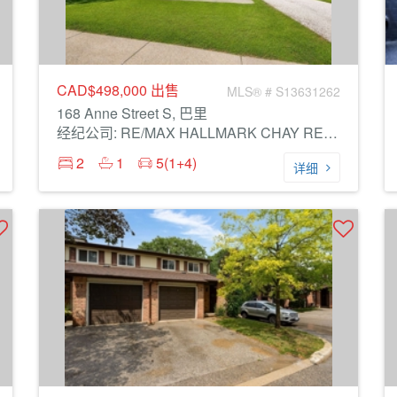
CAD$498,000
出售
MLS® # S13631262
168 Anne Street S, 巴里
经纪公司: RE/MAX HALLMARK CHAY REALTY
2
1
5(1+4)
详细