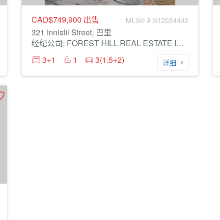
CAD$749,900
出售
MLS® # S12024442
321 Innisfil Street, 巴里
经纪公司: FOREST HILL REAL ESTATE INC.
3+1
1
3(1.5+2)
详细