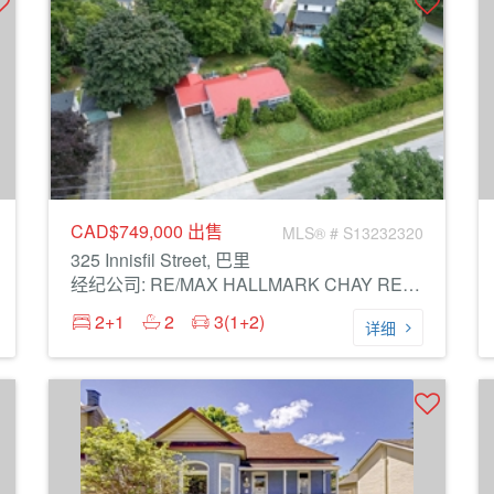
CAD$749,000
出售
MLS® # S13232320
325 Innisfil Street, 巴里
经纪公司: RE/MAX HALLMARK CHAY REALTY
2+1
2
3(1+2)
详细