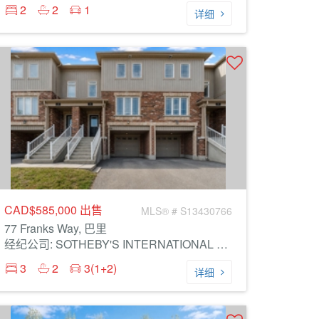
2
2
1
详细
CAD$585,000
出售
MLS® # S13430766
77 Franks Way, 巴里
经纪公司: SOTHEBY'S INTERNATIONAL REALTY CANADA
3
2
3(1+2)
详细