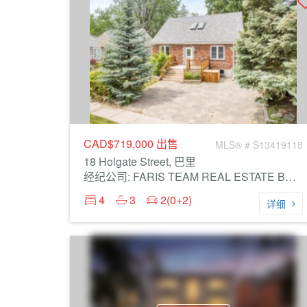
CAD$719,000
出售
MLS® # S13419118
18 Holgate Street, 巴里
经纪公司: FARIS TEAM REAL ESTATE BROKERAGE
4
3
2(0+2)
详细