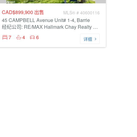
CAD$899,900
出售
MLS® # 40600116
45 CAMPBELL Avenue Unit# 1-4, Barrie
经纪公司: RE/MAX Hallmark Chay Realty Brokerage
7
4
6
详细