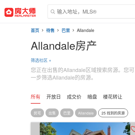
首页
待售
巴里
Allandale
Allandale房产
筛选社区
+
您正在出售的Allandale区域搜索房源。
一步筛选Allandale的房源。
所有
开放日
成交价
暗盘
楼花转让
民宅
出售
巴里
Allandale
25 找到的房源