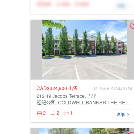
N/A
N/A
N/A
详细
CAD$324,900
出售
MLS® # S13449154
212 49 Jacobs Terrace, 巴里
经纪公司: COLDWELL BANKER THE REAL ESTATE CENTRE
2
2
1
详细