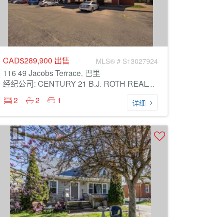
CAD$289,900
出售
MLS® # S13027924
116 49 Jacobs Terrace, 巴里
经纪公司: CENTURY 21 B.J. ROTH REALTY LTD.
2
2
1
详细