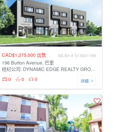
CAD$1,275,000
出售
MLS® # S13641188
196 Burton Avenue, 巴里
经纪公司: DYNAMIC EDGE REALTY GROUP INC.
0
0
0
详细