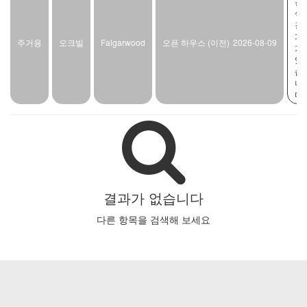
검
색
결
과
주거용
오크빌
Falgarwood
오픈 하우스 (이전)
2026-08-09
가
있
습
니
다
결과가 없습니다
다른 항목을 검색해 보세요