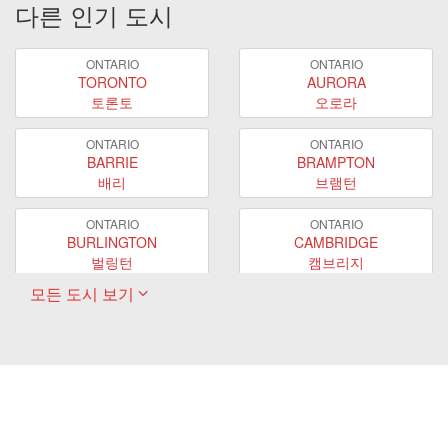
다른 인기 도시
ONTARIO
ONTARIO
TORONTO
AURORA
토론토
오로라
ONTARIO
ONTARIO
BARRIE
BRAMPTON
배리
브램턴
ONTARIO
ONTARIO
BURLINGTON
CAMBRIDGE
벌링턴
캠브리지
모든 도시 보기
ONTARIO
ONTARIO
EAST GWILLIMBURY
GUELPH
이스트 궬린버리
궬프
ONTARIO
ONTARIO
HAMILTON
LONDON
해밀턴
런던