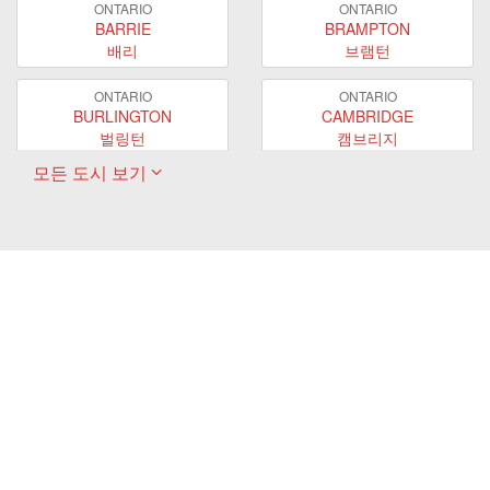
ONTARIO
ONTARIO
BARRIE
BRAMPTON
배리
브램턴
ONTARIO
ONTARIO
BURLINGTON
CAMBRIDGE
벌링턴
캠브리지
모든 도시 보기
ONTARIO
ONTARIO
EAST GWILLIMBURY
GUELPH
이스트 궬린버리
궬프
ONTARIO
ONTARIO
HAMILTON
LONDON
해밀턴
런던
ONTARIO
ONTARIO
MARKHAM
MILTON
마캄
밀턴
ONTARIO
ONTARIO
MISSISSAUGA
NEWMARKET
미시사가
뉴마켓