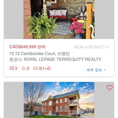
CAD$649,999
판매
MLS® # W13627714
72 72 Carisbrooke Court, 브램턴
증권사: ROYAL LEPAGE TERREQUITY REALTY
3
2
3(1+2)
세부 정보