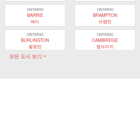
ONTARIO
ONTARIO
BARRIE
BRAMPTON
배리
브램턴
ONTARIO
ONTARIO
BURLINGTON
CAMBRIDGE
벌링턴
캠브리지
모든 도시 보기
ONTARIO
ONTARIO
EAST GWILLIMBURY
GUELPH
이스트 궬린버리
궬프
ONTARIO
ONTARIO
HAMILTON
LONDON
해밀턴
런던
ONTARIO
ONTARIO
MARKHAM
MILTON
마캄
밀턴
ONTARIO
ONTARIO
MISSISSAUGA
NEWMARKET