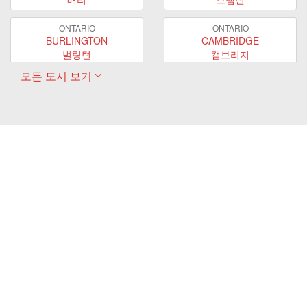
ONTARIO
ONTARIO
BURLINGTON
CAMBRIDGE
벌링턴
캠브리지
모든 도시 보기
ONTARIO
ONTARIO
EAST GWILLIMBURY
GUELPH
이스트 궬린버리
궬프
ONTARIO
ONTARIO
HAMILTON
LONDON
해밀턴
런던
ONTARIO
ONTARIO
MARKHAM
MILTON
마캄
밀턴
ONTARIO
ONTARIO
MISSISSAUGA
NEWMARKET
미시사가
뉴마켓
ONTARIO
ONTARIO