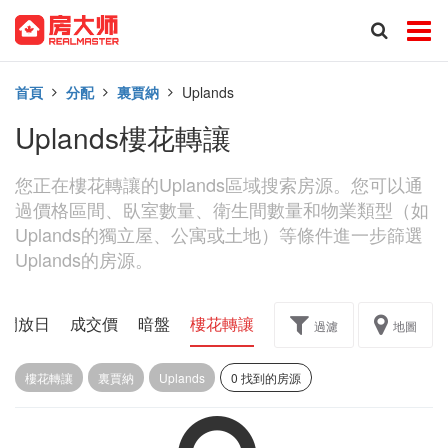
首頁
分配
裏賈納
Uplands
Uplands樓花轉讓
您正在樓花轉讓的Uplands區域搜索房源。您可以通
過價格區間、臥室數量、衛生間數量和物業類型（如
Uplands的獨立屋、公寓或土地）等條件進一步篩選
Uplands的房源。
開放日
成交價
暗盤
樓花轉讓
過濾
地圖
樓花轉讓
裏賈納
Uplands
0 找到的房源