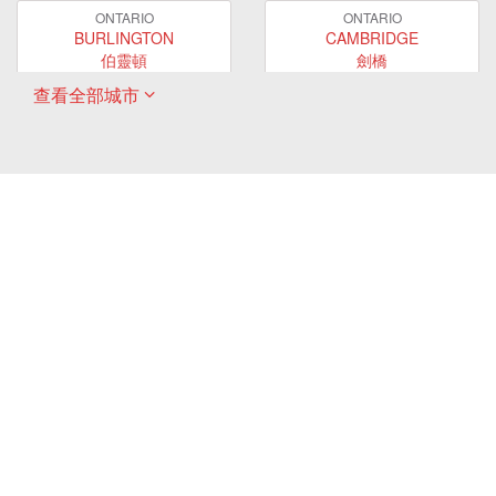
ONTARIO
ONTARIO
BURLINGTON
CAMBRIDGE
伯靈頓
劍橋
查看全部城市
ONTARIO
ONTARIO
EAST GWILLIMBURY
GUELPH
東貴林
圭爾夫
ONTARIO
ONTARIO
HAMILTON
LONDON
哈密爾頓
倫敦
ONTARIO
ONTARIO
MARKHAM
MILTON
萬錦
米爾頓
ONTARIO
ONTARIO
MISSISSAUGA
NEWMARKET
密西沙加
新市
ONTARIO
ONTARIO
OAKVILLE
OSHAWA