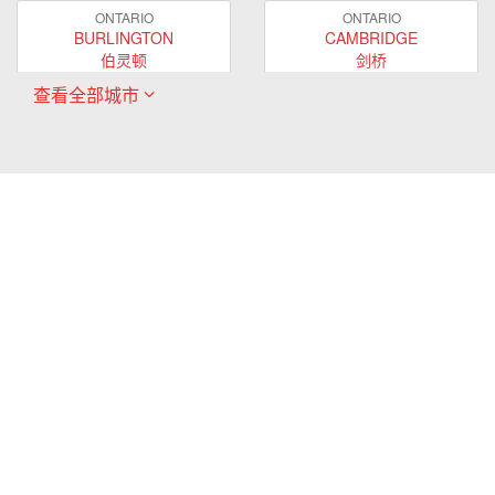
ONTARIO
ONTARIO
BURLINGTON
CAMBRIDGE
伯灵顿
剑桥
查看全部城市
ONTARIO
ONTARIO
EAST GWILLIMBURY
GUELPH
东贵林
圭尔夫
ONTARIO
ONTARIO
HAMILTON
LONDON
哈密尔顿
伦敦
ONTARIO
ONTARIO
MARKHAM
MILTON
万锦
米尔顿
ONTARIO
ONTARIO
MISSISSAUGA
NEWMARKET
密西沙加
新市
ONTARIO
ONTARIO
OAKVILLE
OSHAWA