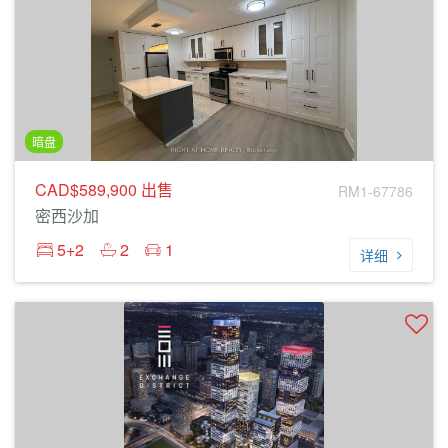
暗盘
CAD$589,900
出售
RM1-67786
密西沙加
5+2
2
1
详细