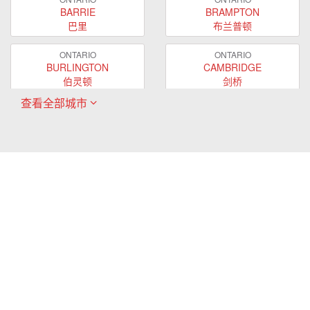
BARRIE
BRAMPTON
巴里
布兰普顿
ONTARIO
ONTARIO
BURLINGTON
CAMBRIDGE
伯灵顿
剑桥
查看全部城市
ONTARIO
ONTARIO
EAST GWILLIMBURY
GUELPH
东贵林
圭尔夫
ONTARIO
ONTARIO
HAMILTON
LONDON
哈密尔顿
伦敦
ONTARIO
ONTARIO
MARKHAM
MILTON
万锦
米尔顿
ONTARIO
ONTARIO
MISSISSAUGA
NEWMARKET
密西沙加
新市