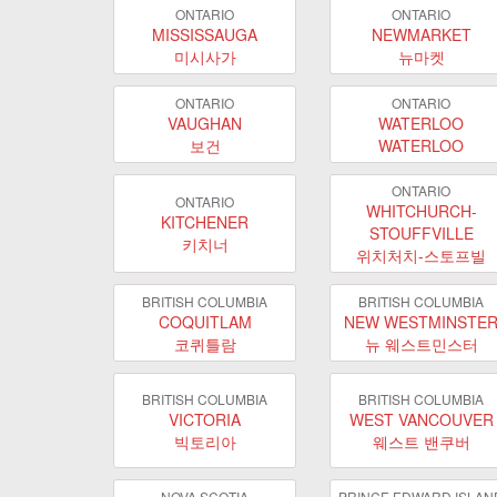
ONTARIO
ONTARIO
MISSISSAUGA
NEWMARKET
미시사가
뉴마켓
ONTARIO
ONTARIO
VAUGHAN
WATERLOO
보건
WATERLOO
ONTARIO
ONTARIO
WHITCHURCH-
KITCHENER
STOUFFVILLE
키치너
위치처치-스토프빌
BRITISH COLUMBIA
BRITISH COLUMBIA
COQUITLAM
NEW WESTMINSTE
코퀴틀람
뉴 웨스트민스터
BRITISH COLUMBIA
BRITISH COLUMBIA
VICTORIA
WEST VANCOUVER
빅토리아
웨스트 밴쿠버
NOVA SCOTIA
PRINCE EDWARD ISLAN