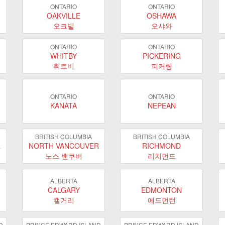
ONTARIO
ONTARIO
OAKVILLE
OSHAWA
오크빌
오샤와
ONTARIO
ONTARIO
WHITBY
PICKERING
휘트비
피커링
ONTARIO
ONTARIO
KANATA
NEPEAN
BRITISH COLUMBIA
BRITISH COLUMBIA
R
NORTH VANCOUVER
RICHMOND
노스 밴쿠버
리치먼드
ALBERTA
ALBERTA
CALGARY
EDMONTON
캘거리
에드먼턴
D
PRINCE EDWARD ISLAND
PRINCE EDWARD ISLAND