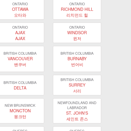
ONTARIO
ONTARIO
OTTAWA
RICHMOND HILL
오타와
리치먼드 힐
ONTARIO
ONTARIO
AJAX
WINDSOR
AJAX
윈저
BRITISH COLUMBIA
BRITISH COLUMBIA
VANCOUVER
BURNABY
밴쿠버
번어비
BRITISH COLUMBIA
BRITISH COLUMBIA
SURREY
DELTA
서리
NEWFOUNDLAND AND
NEW BRUNSWICK
LABRADOR
MONCTON
ST. JOHN'S
몽크턴
세인트 존스
QUEBEC
QUEBEC