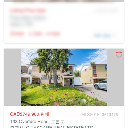
Listing Price
Sale
MLS® # SID
Prop Addr, 토론토
증권사: Rltr
N/A
N/A
N/A
세부 정보
CAD$749,900
판매
MLS® # E13613476
138 Overture Road, 토론토
증권사: CITYSCAPE REAL ESTATE LTD.