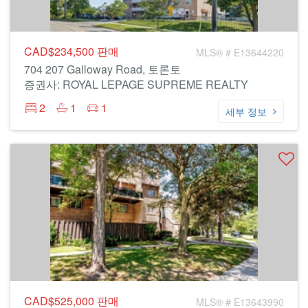
CAD$234,500
판매
MLS® # E13644220
704 207 Galloway Road, 토론토
증권사: ROYAL LEPAGE SUPREME REALTY
2
1
1
세부 정보
CAD$525,000
판매
MLS® # E13643990