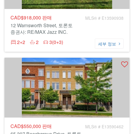
CAD$918,000
판매
MLS® # E13590938
12 Warnsworth Street, 토론토
증권사: RE/MAX Jazz INC.
2+2
2
3(0+3)
세부 정보
CAD$550,000
판매
MLS® # E13590462
65 397 Beechgrove Drive, 토론토