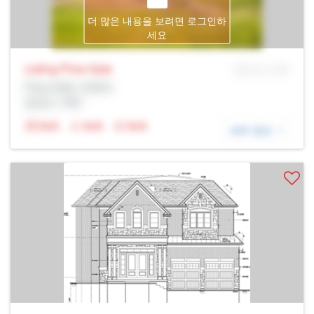
더 많은 내용을 보려면 로그인하
세요
Listing Price
Sale
MLS® # SID
Prop Addr, 토론토
증권사: Rltr
N/A
N/A
N/A
세부 정보