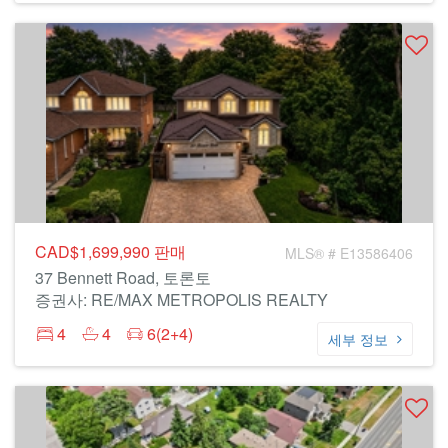
CAD$1,699,990
판매
MLS® # E13586406
37 Bennett Road, 토론토
증권사: RE/MAX METROPOLIS REALTY
4
4
6(2+4)
세부 정보