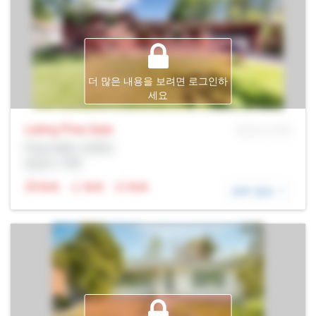
더 많은 내용을 보려면 로그인하
세요
Listing Price
Sale
MLS® # SID
Prop Addr, 토론토
증권사: Rltr
N/A
N/A
N/A
세부 정보