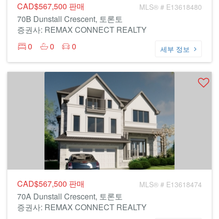
CAD$567,500
판매
MLS® # E13618480
70B Dunstall Crescent, 토론토
증권사: REMAX CONNECT REALTY
0
0
0
세부 정보
CAD$567,500
판매
MLS® # E13618474
70A Dunstall Crescent, 토론토
증권사: REMAX CONNECT REALTY