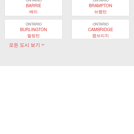
BARRIE
BRAMPTON
배리
브램턴
ONTARIO
ONTARIO
BURLINGTON
CAMBRIDGE
벌링턴
캠브리지
모든 도시 보기
ONTARIO
ONTARIO
EAST GWILLIMBURY
GUELPH
이스트 궬린버리
궬프
ONTARIO
ONTARIO
HAMILTON
LONDON
해밀턴
런던
ONTARIO
ONTARIO
MARKHAM
MILTON
마캄
밀턴
ONTARIO
ONTARIO
MISSISSAUGA
NEWMARKET
미시사가
뉴마켓