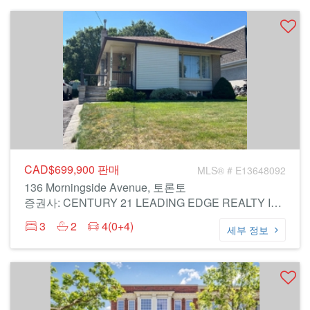
CAD$699,900
판매
MLS® # E13648092
136 Morningside Avenue, 토론토
증권사: CENTURY 21 LEADING EDGE REALTY INC.
3
2
4(0+4)
세부 정보