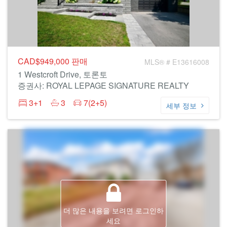
CAD$949,000
판매
MLS® # E13616008
1 Westcroft Drive, 토론토
증권사: ROYAL LEPAGE SIGNATURE REALTY
3+1
3
7(2+5)
세부 정보
더 많은 내용을 보려면 로그인하
세요