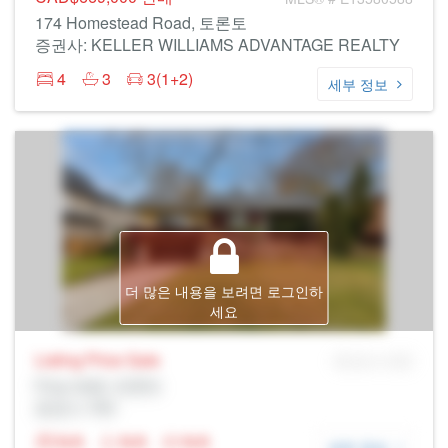
174 Homestead Road, 토론토
증권사: KELLER WILLIAMS ADVANTAGE REALTY
4
3
3(1+2)
세부 정보
더 많은 내용을 보려면 로그인하
세요
Listing Price
Sale
MLS® # SID
Prop Addr, 토론토
증권사: Rltr
N/A
N/A
N/A
세부 정보