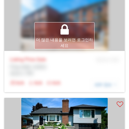
더 많은 내용을 보려면 로그인하
세요
Listing Price
Sale
MLS® # SID
Prop Addr, 토론토
증권사: Rltr
N/A
N/A
N/A
세부 정보