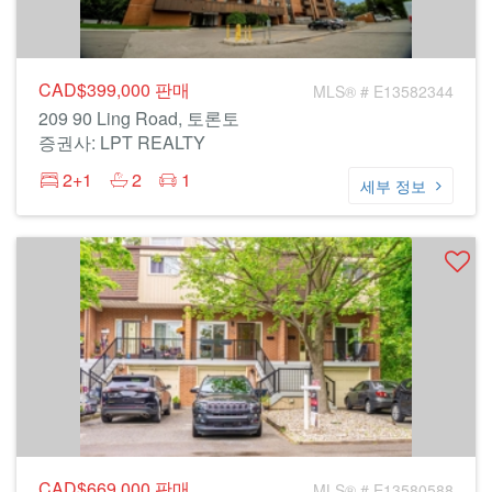
CAD$399,000
판매
MLS® # E13582344
209 90 Ling Road, 토론토
증권사: LPT REALTY
2+1
2
1
세부 정보
CAD$669,000
판매
MLS® # E13580588