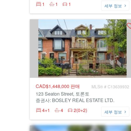
1
1
1
세부 정보
CAD$1,448,000
판매
MLS® # C13639932
123 Seaton Street, 토론토
증권사: BOSLEY REAL ESTATE LTD.
4+1
4
2(0+2)
세부 정보