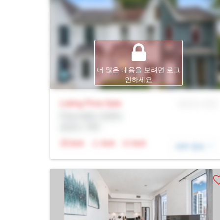
더 많은 내용을 보려면 로그
인하세요
Listing Price
Sale
MLS® # SID
Prop Addr, 토론토
증권사: Rltr
N/A
N/A
N/A
세부 정보