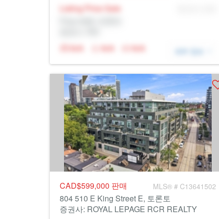
Listing Price
Sale
MLS® # SID
Prop Addr, 토론토
증권사: Rltr
N/A
N/A
N/A
세부 정보
CAD$599,000
판매
MLS® # C13641502
804 510 E King Street E, 토론토
증권사: ROYAL LEPAGE RCR REALTY