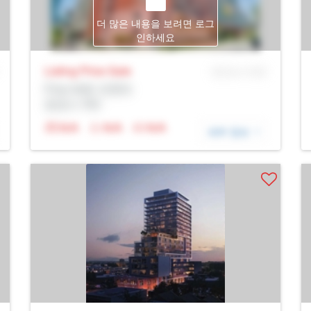
더 많은 내용을 보려면 로그
인하세요
Listing Price
Sale
MLS® # SID
Prop Addr, 토론토
증권사: Rltr
N/A
N/A
N/A
세부 정보