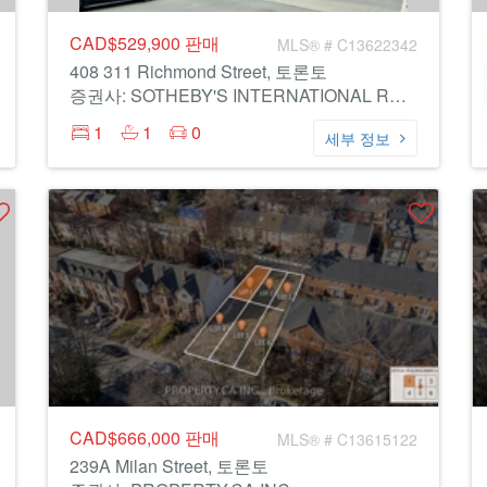
CAD$529,900
판매
MLS® # C13622342
408 311 Richmond Street, 토론토
증권사: SOTHEBY'S INTERNATIONAL REALTY CANADA
1
1
0
세부 정보
CAD$666,000
판매
MLS® # C13615122
239A Milan Street, 토론토