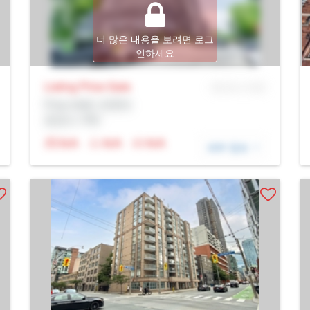
더 많은 내용을 보려면 로그
인하세요
Listing Price
Sale
MLS® # SID
Prop Addr, 토론토
증권사: Rltr
N/A
N/A
N/A
세부 정보