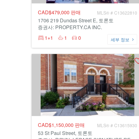
CAD$479,000
판매
MLS® # C13622810
1706 219 Dundas Street E, 토론토
증권사: PROPERTY.CA INC.
1+1
1
0
세부 정보
CAD$1,150,000
판매
MLS® # C13615930
53 St Paul Street, 토론토