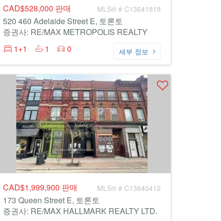
CAD$528,000
판매
MLS® # C13641818
520 460 Adelaide Street E, 토론토
증권사: RE/MAX METROPOLIS REALTY
1+1
1
0
세부 정보
CAD$1,999,900
판매
MLS® # C13640412
173 Queen Street E, 토론토
증권사: RE/MAX HALLMARK REALTY LTD.