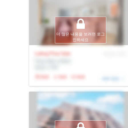
더 많은 내용을 보려면 로그
인하세요
Listing Price
Sale
MLS® # SID
Prop Addr, 토론토
증권사: Rltr
N/A
N/A
N/A
세부 정보