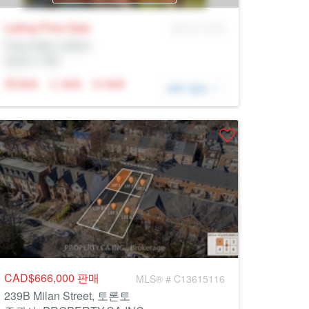
Listing Price
Sale
MLS® # SID
Prop Addr, 토론토
증권사: Rltr
N/A
N/A
N/A
세부 정보
CAD$666,000
판매
MLS® # C13615116
239B Milan Street, 토론토