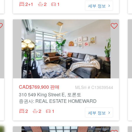
2+1
2
1
세부 정보
CAD$769,900
판매
MLS® # C13639544
310 549 King Street E, 토론토
증권사: REAL ESTATE HOMEWARD
2
2
1
세부 정보