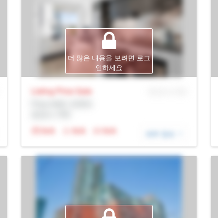
더 많은 내용을 보려면 로그
인하세요
Listing Price
Sale
MLS® # SID
Prop Addr, 토론토
증권사: Rltr
N/A
N/A
N/A
세부 정보