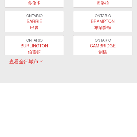
多倫多
奧洛拉
ONTARIO
ONTARIO
BARRIE
BRAMPTON
巴裏
布蘭普頓
ONTARIO
ONTARIO
BURLINGTON
CAMBRIDGE
伯靈頓
劍橋
查看全部城市
ONTARIO
ONTARIO
EAST GWILLIMBURY
GUELPH
東貴林
圭爾夫
ONTARIO
ONTARIO
HAMILTON
LONDON
哈密爾頓
倫敦
ONTARIO
ONTARIO
MARKHAM
MILTON
萬錦
米爾頓