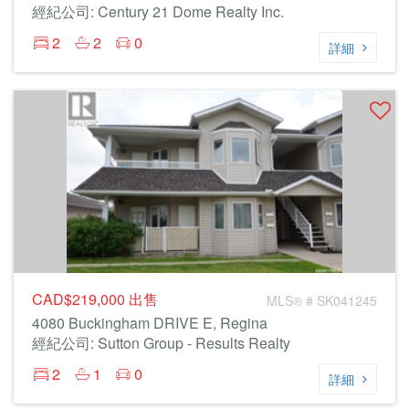
經紀公司: Century 21 Dome Realty Inc.
2
2
0
詳細
CAD$219,000
出售
MLS® # SK041245
4080 Buckingham DRIVE E, Regina
經紀公司: Sutton Group - Results Realty
2
1
0
詳細