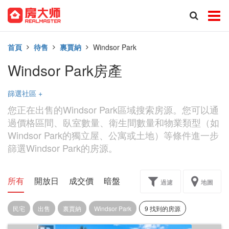
首頁
待售
裏賈納
Windsor Park
Windsor Park房產
篩選社區
+
您正在出售的Windsor Park區域搜索房源。您可以通
過價格區間、臥室數量、衛生間數量和物業類型（如
Windsor Park的獨立屋、公寓或土地）等條件進一步
篩選Windsor Park的房源。
所有
開放日
成交價
暗盤
樓花轉讓
過濾
地圖
民宅
出售
裏賈納
Windsor Park
9 找到的房源