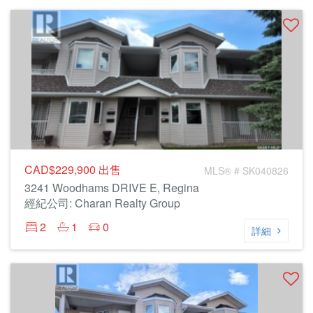
CAD$229,900
出售
MLS® # SK040826
3241 Woodhams DRIVE E, Regina
經紀公司: Charan Realty Group
2
1
0
詳細