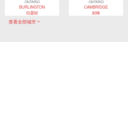
ONTARIO
ONTARIO
BURLINGTON
CAMBRIDGE
伯靈頓
劍橋
查看全部城市
ONTARIO
ONTARIO
EAST GWILLIMBURY
GUELPH
東貴林
圭爾夫
ONTARIO
ONTARIO
HAMILTON
LONDON
哈密爾頓
倫敦
ONTARIO
ONTARIO
MARKHAM
MILTON
萬錦
米爾頓
ONTARIO
ONTARIO
MISSISSAUGA
NEWMARKET
密西沙加
新市
ONTARIO
ONTARIO
OAKVILLE
OSHAWA
奧克維爾
奧沙瓦