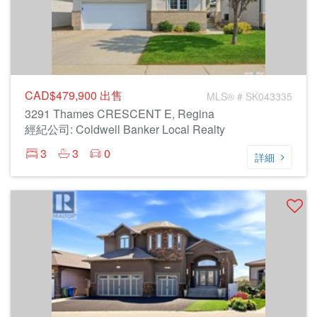
CAD$479,900
出售
MLS® # SK043335
3291 Thames CRESCENT E, Regina
經紀公司: Coldwell Banker Local Realty
3
3
0
詳細