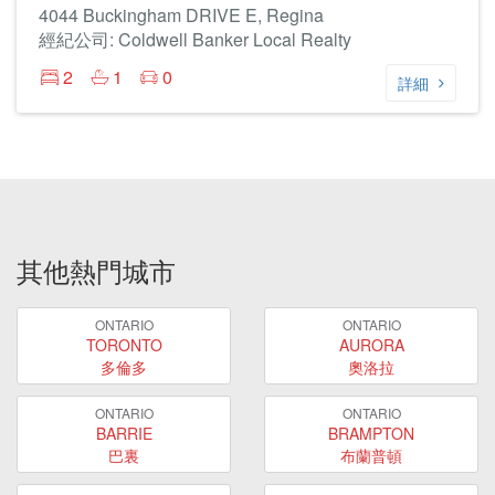
4044 Buckingham DRIVE E, Regina
經紀公司: Coldwell Banker Local Realty
2
1
0
詳細
其他熱門城市
ONTARIO
ONTARIO
TORONTO
AURORA
多倫多
奧洛拉
ONTARIO
ONTARIO
BARRIE
BRAMPTON
巴裏
布蘭普頓