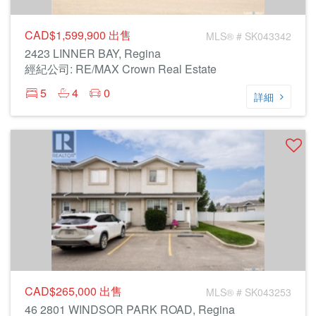
CAD$1,599,900
出售
MLS® # SK043342
2423 LINNER BAY, Regina
經紀公司: RE/MAX Crown Real Estate
5
4
0
詳細
CAD$265,000
出售
MLS® # SK043253
46 2801 WINDSOR PARK ROAD, Regina