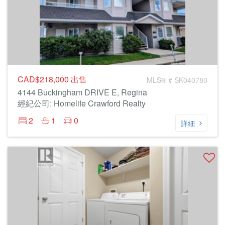
CAD$218,000
出售
MLS® # SK040780
4144 Buckingham DRIVE E, Regina
經紀公司: Homelife Crawford Realty
2
1
0
詳細