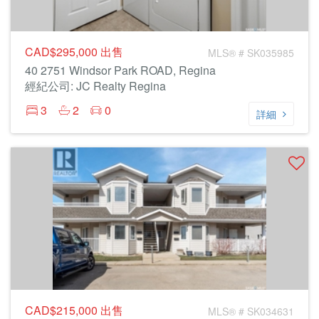
CAD$295,000
出售
MLS® # SK035985
40 2751 Windsor Park ROAD, Regina
經紀公司: JC Realty Regina
3
2
0
詳細
CAD$215,000
出售
MLS® # SK034631