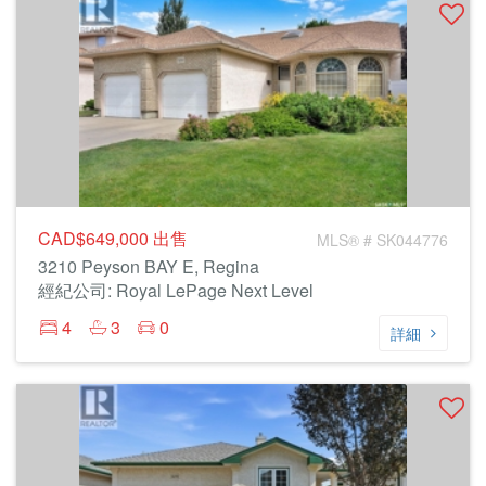
CAD$649,000
出售
MLS® # SK044776
3210 Peyson BAY E, Regina
經紀公司: Royal LePage Next Level
4
3
0
詳細