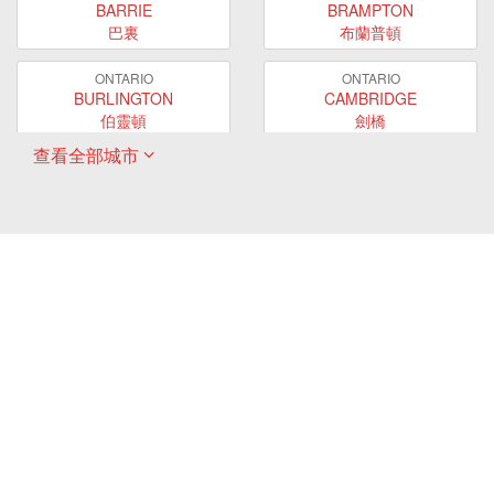
BARRIE
BRAMPTON
巴裏
布蘭普頓
ONTARIO
ONTARIO
BURLINGTON
CAMBRIDGE
伯靈頓
劍橋
查看全部城市
ONTARIO
ONTARIO
EAST GWILLIMBURY
GUELPH
東貴林
圭爾夫
ONTARIO
ONTARIO
HAMILTON
LONDON
哈密爾頓
倫敦
ONTARIO
ONTARIO
MARKHAM
MILTON
萬錦
米爾頓
ONTARIO
ONTARIO
MISSISSAUGA
NEWMARKET
密西沙加
新市