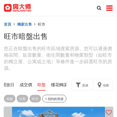
首頁
獨家出售
旺市
旺市暗盤出售
您正在暗盤出售的旺市區域搜索房源。您可以通過價
格區間、臥室數量、衛生間數量和物業類型（如旺市
的獨立屋、公寓或土地）等條件進一步篩選旺市的房
源。
開放日
成交價
暗盤
樓花轉讓
過濾
地圖
暗盤
出售
旺市
1 找到的房源