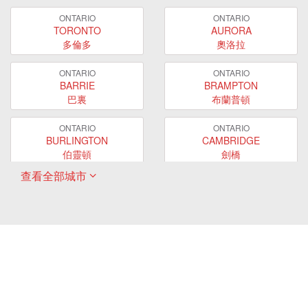
ONTARIO
ONTARIO
TORONTO
AURORA
多倫多
奧洛拉
ONTARIO
ONTARIO
BARRIE
BRAMPTON
巴裏
布蘭普頓
ONTARIO
ONTARIO
BURLINGTON
CAMBRIDGE
伯靈頓
劍橋
查看全部城市
ONTARIO
ONTARIO
EAST GWILLIMBURY
GUELPH
東貴林
圭爾夫
ONTARIO
ONTARIO
HAMILTON
LONDON
哈密爾頓
倫敦
ONTARIO
ONTARIO
MARKHAM
MILTON