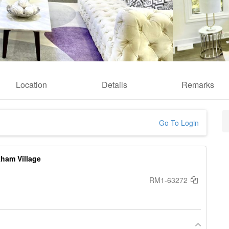
Location
Details
Remarks
Go To Login