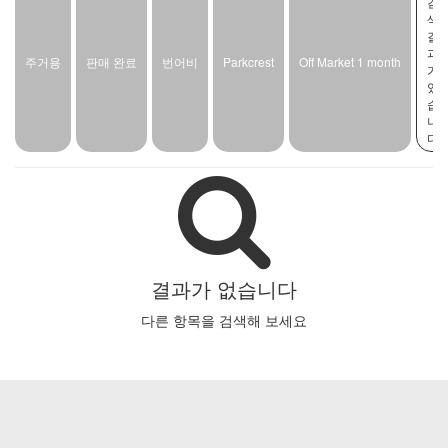
검
색
결
과
주거용
판매 완료
번어비
Parkcrest
Off Market 1 month
가
있
습
니
다
결과가 없습니다
다른 항목을 검색해 보세요