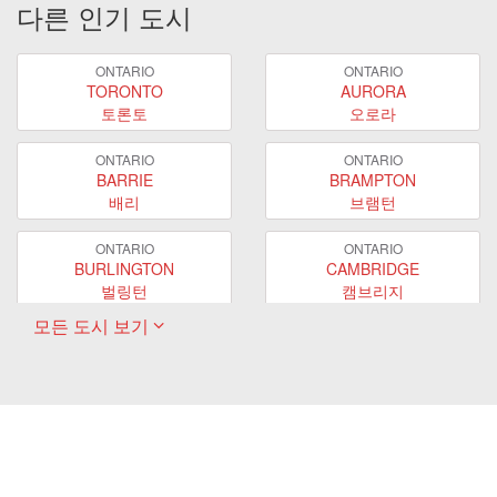
다른 인기 도시
ONTARIO
ONTARIO
TORONTO
AURORA
토론토
오로라
ONTARIO
ONTARIO
BARRIE
BRAMPTON
배리
브램턴
ONTARIO
ONTARIO
BURLINGTON
CAMBRIDGE
벌링턴
캠브리지
모든 도시 보기
ONTARIO
ONTARIO
EAST GWILLIMBURY
GUELPH
이스트 궬린버리
궬프
ONTARIO
ONTARIO
HAMILTON
LONDON
해밀턴
런던