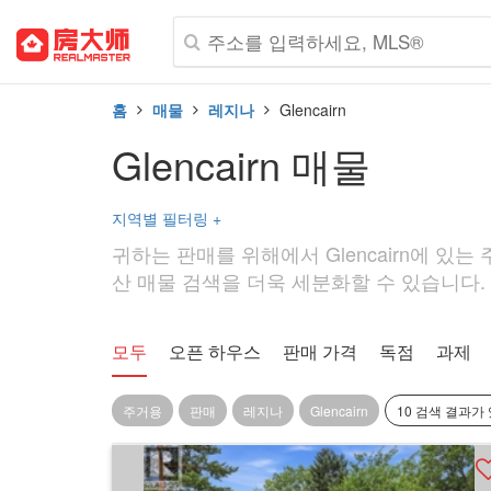
홈
매물
레지나
Glencairn
Glencairn 매물
지역별 필터링
+
귀하는 판매를 위해에서 Glencairn에 있는
산 매물 검색을 더욱 세분화할 수 있습니다. 예
모두
오픈 하우스
판매 가격
독점
과제
주거용
판매
레지나
Glencairn
10 검색 결과가