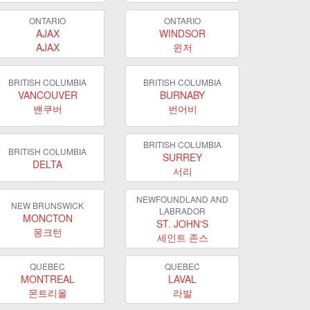
ONTARIO
ONTARIO
AJAX
WINDSOR
AJAX
윈저
BRITISH COLUMBIA
BRITISH COLUMBIA
VANCOUVER
BURNABY
밴쿠버
번어비
BRITISH COLUMBIA
BRITISH COLUMBIA
SURREY
DELTA
서리
NEWFOUNDLAND AND
NEW BRUNSWICK
LABRADOR
MONCTON
ST. JOHN'S
몽크턴
세인트 존스
QUEBEC
QUEBEC
MONTREAL
LAVAL
몬트리올
라발