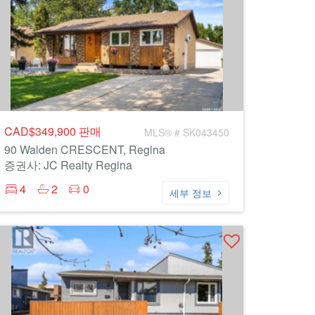
CAD$349,900
판매
MLS® # SK043450
90 Walden CRESCENT, Regina
증권사: JC Realty Regina
4
2
0
세부 정보