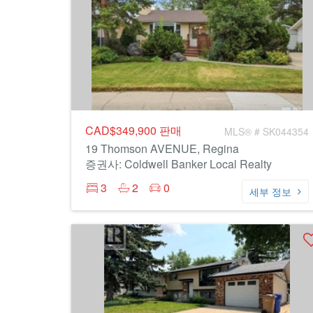
CAD$349,900
판매
MLS® # SK044354
19 Thomson AVENUE, Regina
증권사: Coldwell Banker Local Realty
3
2
0
세부 정보