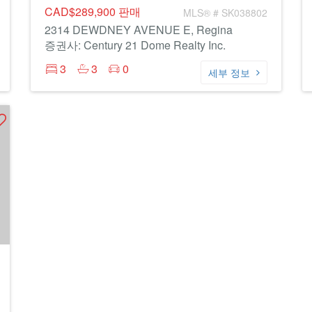
CAD$289,900
판매
MLS® # SK038802
2314 DEWDNEY AVENUE E, Regina
증권사: Century 21 Dome Realty Inc.
3
3
0
세부 정보