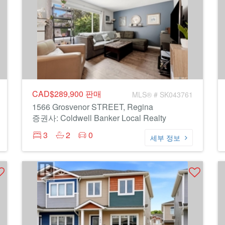
CAD$289,900
판매
MLS® # SK043761
1566 Grosvenor STREET, Regina
증권사: Coldwell Banker Local Realty
3
2
0
세부 정보