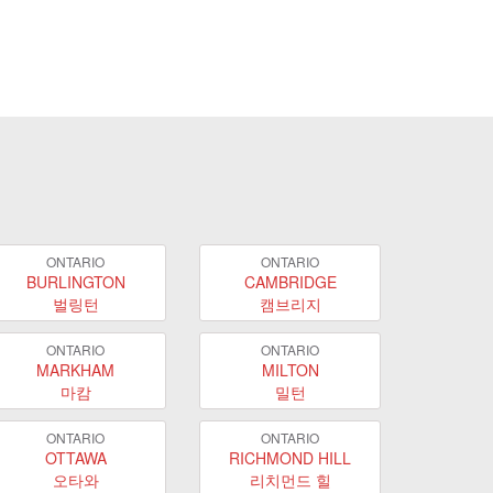
ONTARIO
ONTARIO
BURLINGTON
CAMBRIDGE
벌링턴
캠브리지
ONTARIO
ONTARIO
MARKHAM
MILTON
마캄
밀턴
ONTARIO
ONTARIO
OTTAWA
RICHMOND HILL
오타와
리치먼드 힐