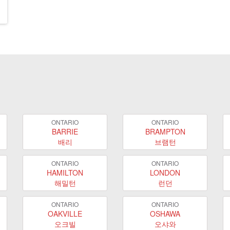
ONTARIO
ONTARIO
BARRIE
BRAMPTON
배리
브램턴
ONTARIO
ONTARIO
HAMILTON
LONDON
해밀턴
런던
ONTARIO
ONTARIO
OAKVILLE
OSHAWA
오크빌
오샤와