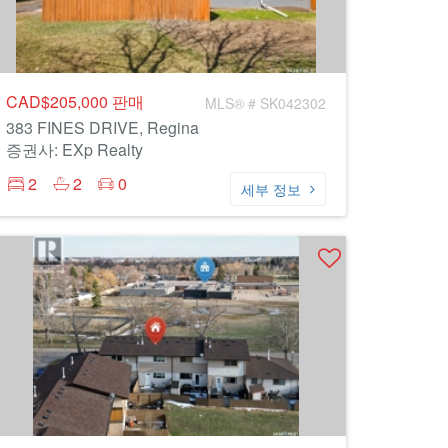
CAD$205,000
판매
MLS® # SK042302
383 FINES DRIVE, Regina
증권사: EXp Realty
2
2
0
세부 정보