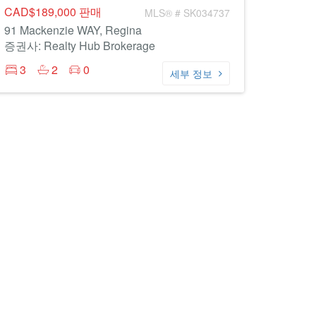
CAD$189,000
판매
MLS® # SK034737
91 Mackenzie WAY, Regina
증권사: Realty Hub Brokerage
3
2
0
세부 정보