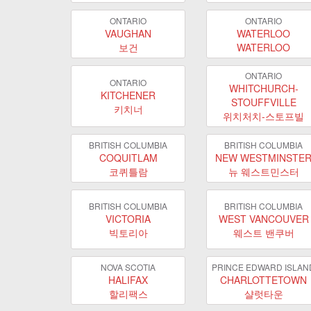
ONTARIO
ONTARIO
VAUGHAN
WATERLOO
보건
WATERLOO
ONTARIO
ONTARIO
WHITCHURCH-
KITCHENER
STOUFFVILLE
키치너
위치처치-스토프빌
BRITISH COLUMBIA
BRITISH COLUMBIA
COQUITLAM
NEW WESTMINSTE
코퀴틀람
뉴 웨스트민스터
BRITISH COLUMBIA
BRITISH COLUMBIA
VICTORIA
WEST VANCOUVER
빅토리아
웨스트 밴쿠버
NOVA SCOTIA
PRINCE EDWARD ISLAN
HALIFAX
CHARLOTTETOWN
할리팩스
샬럿타운