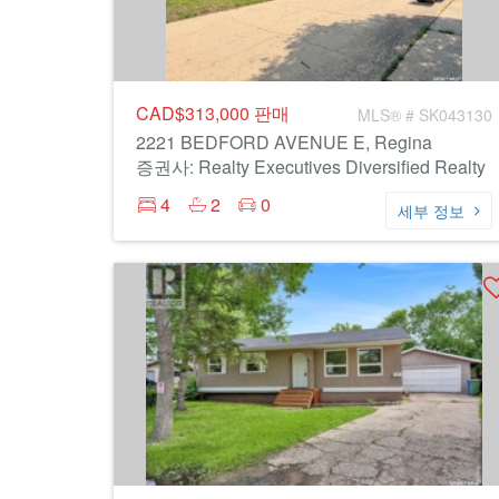
CAD$313,000
판매
MLS® # SK043130
2221 BEDFORD AVENUE E, Regina
증권사: Realty Executives Diversified Realty
4
2
0
세부 정보