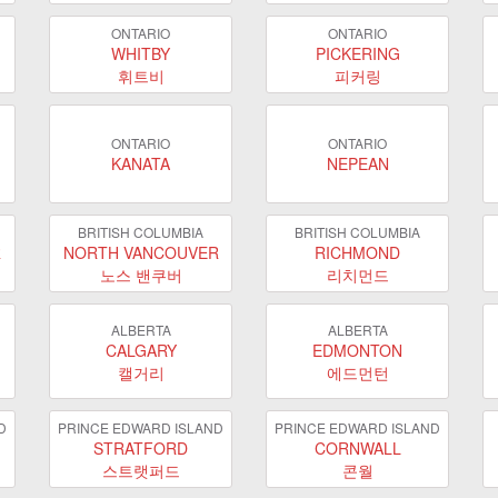
ONTARIO
ONTARIO
WHITBY
PICKERING
휘트비
피커링
ONTARIO
ONTARIO
KANATA
NEPEAN
BRITISH COLUMBIA
BRITISH COLUMBIA
R
NORTH VANCOUVER
RICHMOND
노스 밴쿠버
리치먼드
ALBERTA
ALBERTA
CALGARY
EDMONTON
캘거리
에드먼턴
D
PRINCE EDWARD ISLAND
PRINCE EDWARD ISLAND
STRATFORD
CORNWALL
스트랫퍼드
콘월