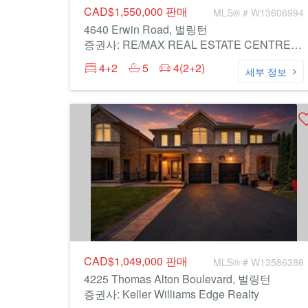
CAD$1,550,000
판매
MLS® # W13606994
4640 Erwin Road, 벌링턴
증권사: RE/MAX REAL ESTATE CENTRE INC.
4+2
5
4(2+2)
세부 정보
CAD$1,049,000
판매
MLS® # W13586386
4225 Thomas Alton Boulevard, 벌링턴
증권사: Keller Williams Edge Realty