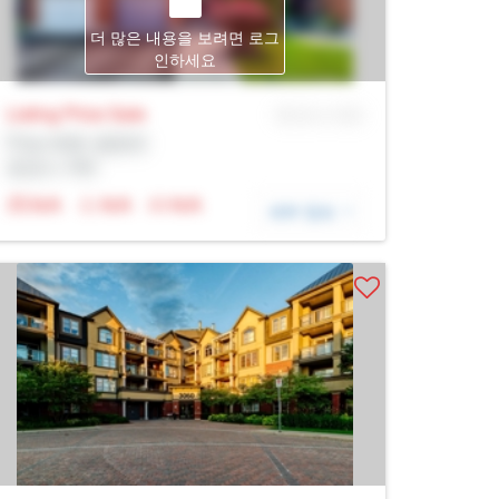
더 많은 내용을 보려면 로그
인하세요
Listing Price
Sale
MLS® # SID
Prop Addr, 벌링턴
증권사: Rltr
N/A
N/A
N/A
세부 정보