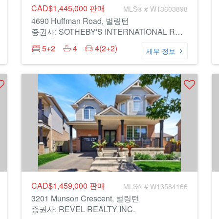
CAD$1,445,000
판매
MLS® # W13603898
4690 Huffman Road, 벌링턴
증권사: SOTHEBY'S INTERNATIONAL REALTY CANADA
5+2
4
4(2+2)
세부 정보
CAD$1,459,000
판매
MLS® # W13584166
3201 Munson Crescent, 벌링턴
증권사: REVEL REALTY INC.