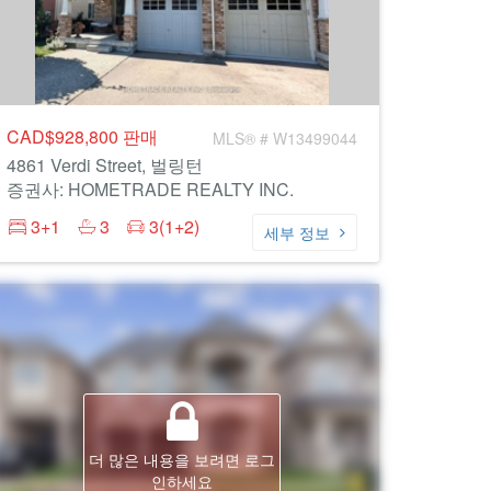
CAD$928,800
판매
MLS® # W13499044
4861 Verdi Street, 벌링턴
증권사: HOMETRADE REALTY INC.
3+1
3
3(1+2)
세부 정보
더 많은 내용을 보려면 로그
인하세요