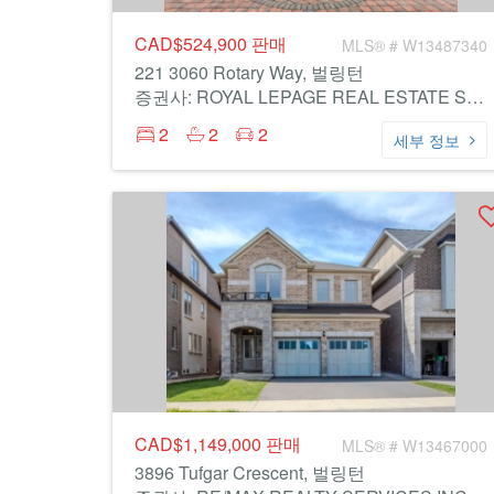
CAD$524,900
판매
MLS® # W13487340
221 3060 Rotary Way, 벌링턴
증권사: ROYAL LEPAGE REAL ESTATE SERVICES LTD.
2
2
2
세부 정보
CAD$1,149,000
판매
MLS® # W13467000
3896 Tufgar Crescent, 벌링턴