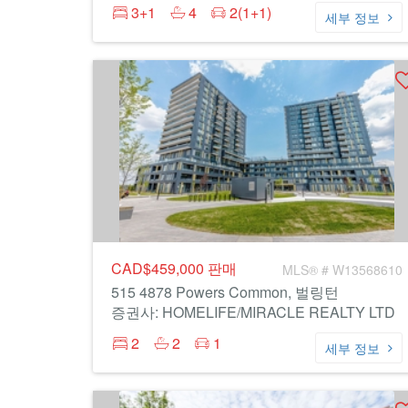
3+1
4
2(1+1)
세부 정보
CAD$459,000
판매
MLS® # W13568610
515 4878 Powers Common, 벌링턴
증권사: HOMELIFE/MIRACLE REALTY LTD
2
2
1
세부 정보