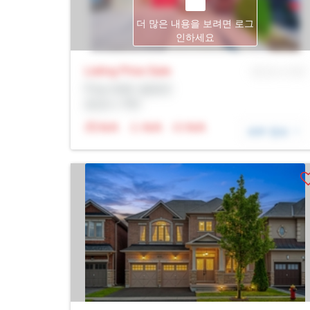
더 많은 내용을 보려면 로그
인하세요
Listing Price
Sale
MLS® # SID
Prop Addr, 벌링턴
증권사: Rltr
N/A
N/A
N/A
세부 정보