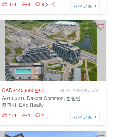
4+1
4
6(2+4)
세부 정보
CAD$440,888
판매
MLS® # W13541490
A614 3210 Dakota Common, 벌링턴
증권사: EXp Realty
1+1
1
1
세부 정보