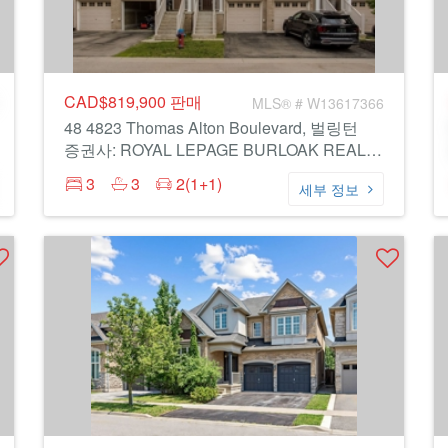
CAD$819,900
판매
MLS® # W13617366
48 4823 Thomas Alton Boulevard, 벌링턴
증권사: ROYAL LEPAGE BURLOAK REAL ESTATE SERVICES
3
3
2(1+1)
세부 정보