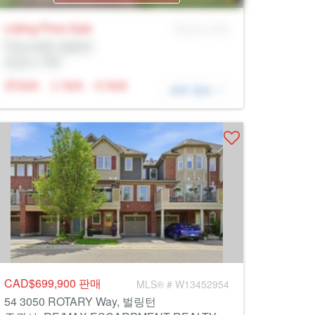
Listing Price
Sale
MLS® # SID
Prop Addr, 벌링턴
증권사: Rltr
N/A
N/A
N/A
세부 정보
CAD$699,900
판매
MLS® # W13452954
54 3050 ROTARY Way, 벌링턴