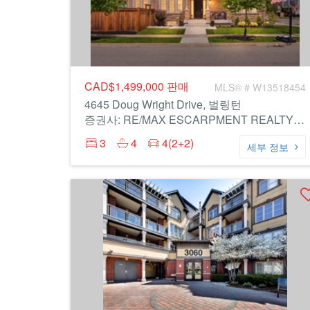
CAD$1,499,000
판매
MLS® # W13518454
4645 Doug Wright Drive, 벌링턴
증권사: RE/MAX ESCARPMENT REALTY INC.
3
4
4(2+2)
세부 정보