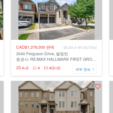
CAD$1,376,000
판매
MLS® # W13637844
3040 Ferguson Drive, 벌링턴
증권사: RE/MAX HALLMARK FIRST GROUP REALTY LTD.
4+2
4
4(2+2)
세부 정보