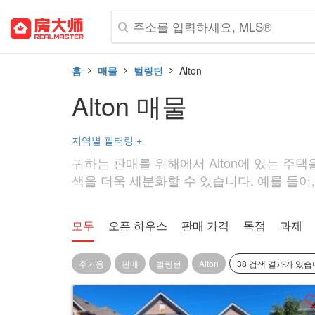
홈
매물
벌링턴
Alton
Alton 매물
지역별 필터링
+
귀하는 판매를 위해에서 Alton에 있는 주택을
색을 더욱 세분화할 수 있습니다. 예를 들어, 
모두
오픈 하우스
판매 가격
독점
과제
주거용
판매
벌링턴
Alton
38 검색 결과가 있