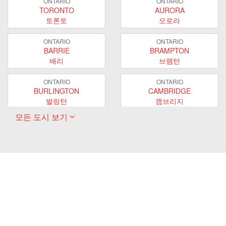
ONTARIO
ONTARIO
TORONTO
AURORA
토론토
오로라
ONTARIO
ONTARIO
BARRIE
BRAMPTON
배리
브램턴
ONTARIO
ONTARIO
BURLINGTON
CAMBRIDGE
벌링턴
캠브리지
모든 도시 보기
ONTARIO
ONTARIO
EAST GWILLIMBURY
GUELPH
이스트 궬린버리
궬프
ONTARIO
ONTARIO
HAMILTON
LONDON
해밀턴
런던
ONTARIO
ONTARIO
MARKHAM
MILTON
마캄
밀턴