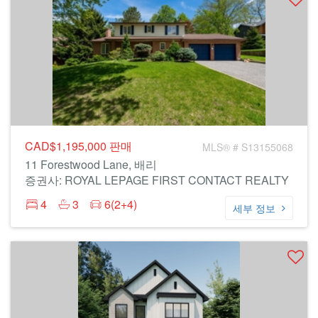
CAD$1,195,000
판매
MLS® # S13155068
11 Forestwood Lane, 배리
증권사: ROYAL LEPAGE FIRST CONTACT REALTY
4
3
6(2+4)
세부 정보