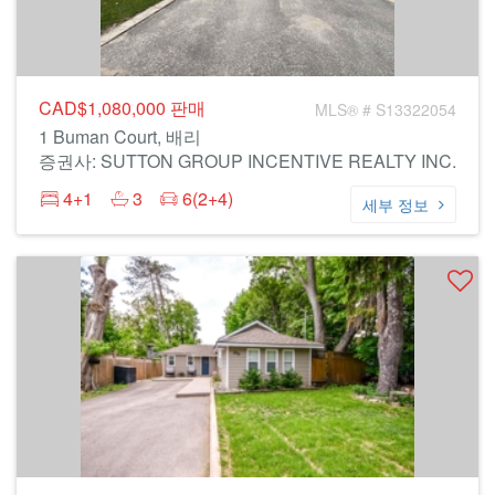
CAD$1,080,000
판매
MLS® # S13322054
1 Buman Court, 배리
증권사: SUTTON GROUP INCENTIVE REALTY INC.
4+1
3
6(2+4)
세부 정보