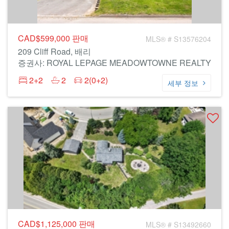
CAD$599,000
판매
MLS® # S13576204
209 Cliff Road, 배리
증권사: ROYAL LEPAGE MEADOWTOWNE REALTY
2+2
2
2(0+2)
세부 정보
CAD$1,125,000
판매
MLS® # S13492660