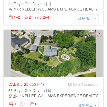
68 Royal Oak Drive, 배리
증권사: KELLER WILLIAMS EXPERIENCE REALTY
1+2
2
6(2+4)
세부 정보
CAD$1,125,000
판매
MLS® # S13492636
68 Royal Oak Drive, 배리
증권사: KELLER WILLIAMS EXPERIENCE REALTY
0
0
0
세부 정보