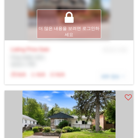
더 많은 내용을 보려면 로그인하
세요
Listing Price
Sale
MLS® # SID
Prop Addr, 배리
증권사: Rltr
N/A
N/A
N/A
세부 정보