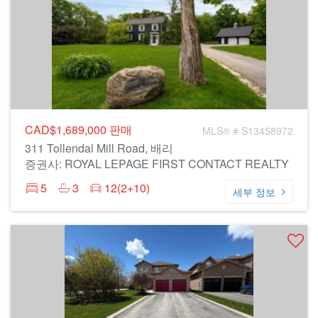
CAD$1,689,000
판매
MLS® # S13458972
311 Tollendal Mill Road, 배리
증권사: ROYAL LEPAGE FIRST CONTACT REALTY
5
3
12(2+10)
세부 정보