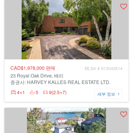
CAD$1,978,000
판매
MLS® # S13043614
23 Royal Oak Drive, 배리
증권사: HARVEY KALLES REAL ESTATE LTD.
4+1
5
9(2.5+7)
세부 정보