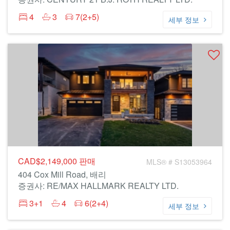
4
3
7(2+5)
세부 정보
CAD$2,149,000
판매
MLS® # S13053964
404 Cox Mill Road, 배리
증권사: RE/MAX HALLMARK REALTY LTD.
3+1
4
6(2+4)
세부 정보