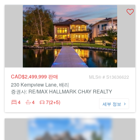
CAD$2,499,999
판매
MLS® # S13636622
230 Kempview Lane, 배리
증권사: RE/MAX HALLMARK CHAY REALTY
4
4
7(2+5)
세부 정보