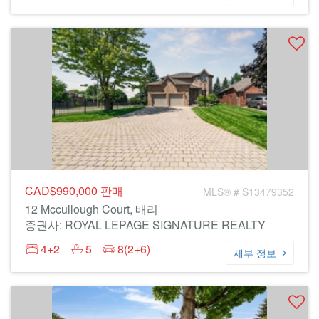
CAD$990,000
판매
MLS® # S13479352
12 Mccullough Court, 배리
증권사: ROYAL LEPAGE SIGNATURE REALTY
4+2
5
8(2+6)
세부 정보