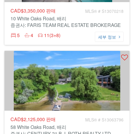
CAD$3,350,000
판매
MLS® # S13070218
10 White Oaks Road, 배리
증권사: FARIS TEAM REAL ESTATE BROKERAGE
5
4
11(3+8)
세부 정보
CAD$2,125,000
판매
MLS® # S13063796
58 White Oaks Road, 배리
증권사: CENTURY 21 B.J. ROTH REALTY LTD.