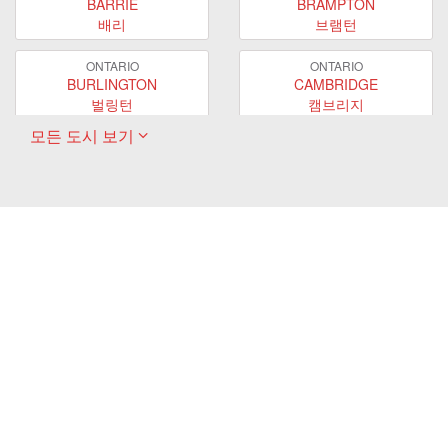
BARRIE
BRAMPTON
배리
브램턴
ONTARIO
ONTARIO
BURLINGTON
CAMBRIDGE
벌링턴
캠브리지
모든 도시 보기
ONTARIO
ONTARIO
EAST GWILLIMBURY
GUELPH
이스트 궬린버리
궬프
ONTARIO
ONTARIO
HAMILTON
LONDON
해밀턴
런던
ONTARIO
ONTARIO
MARKHAM
MILTON
마캄
밀턴
ONTARIO
ONTARIO
MISSISSAUGA
NEWMARKET
미시사가
뉴마켓