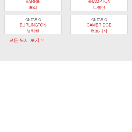
BARRIE
BRAMPTON
배리
브램턴
ONTARIO
ONTARIO
BURLINGTON
CAMBRIDGE
벌링턴
캠브리지
모든 도시 보기
ONTARIO
ONTARIO
EAST GWILLIMBURY
GUELPH
이스트 궬린버리
궬프
ONTARIO
ONTARIO
HAMILTON
LONDON
해밀턴
런던
ONTARIO
ONTARIO
MARKHAM
MILTON
마캄
밀턴
ONTARIO
ONTARIO
MISSISSAUGA
NEWMARKET
미시사가
뉴마켓