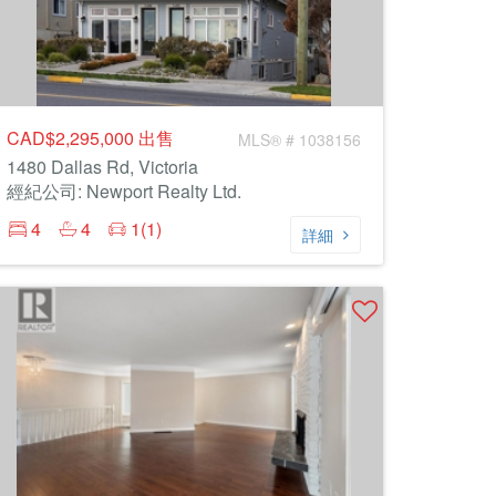
CAD$2,295,000
出售
MLS® # 1038156
1480 Dallas Rd, Victoria
經紀公司: Newport Realty Ltd.
4
4
1(1)
詳細