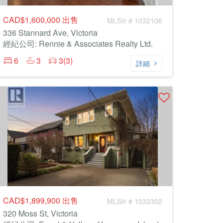
CAD$1,600,000
出售
MLS® # 1032106
336 Stannard Ave, Victoria
經紀公司: Rennie & Associates Realty Ltd.
6
3
3(3)
詳細
CAD$1,899,900
出售
MLS® # 1032302
320 Moss St, Victoria