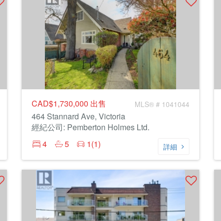
CAD$1,730,000
出售
MLS® # 1041044
464 Stannard Ave, Victoria
經紀公司: Pemberton Holmes Ltd.
4
5
1(1)
詳細