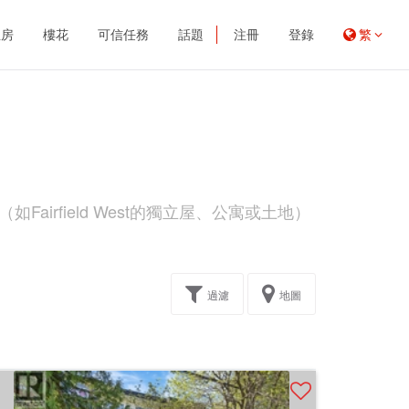
租房
樓花
可信任務
話題
注冊
登錄
繁
airfield West的獨立屋、公寓或土地）
過濾
地圖