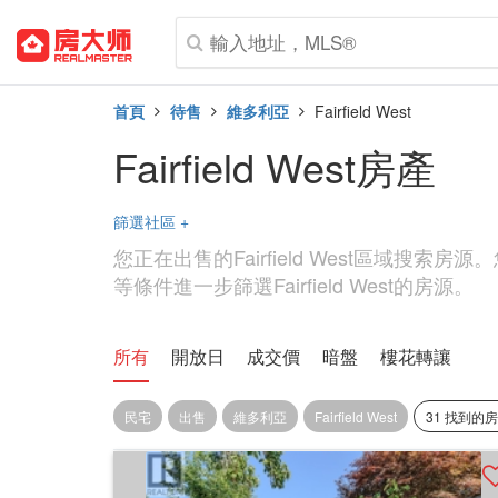
首頁
待售
維多利亞
Fairfield West
Fairfield West房產
篩選社區
+
您正在出售的Fairfield West區域搜索
等條件進一步篩選Fairfield West的房源。
所有
開放日
成交價
暗盤
樓花轉讓
民宅
出售
維多利亞
Fairfield West
31 找到的