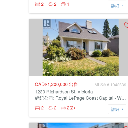
2
2
1
詳細
CAD$1,200,000
出售
MLS® # 1042639
1230 Richardson St, Victoria
經紀公司: Royal LePage Coast Capital - Westshore
2
2
2(2)
詳細