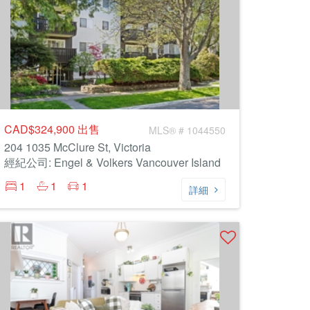
CAD$324,900
出售
MLS® # 1044550
204 1035 McClure St, Victoria
經紀公司: Engel & Volkers Vancouver Island
1
1
1
詳細