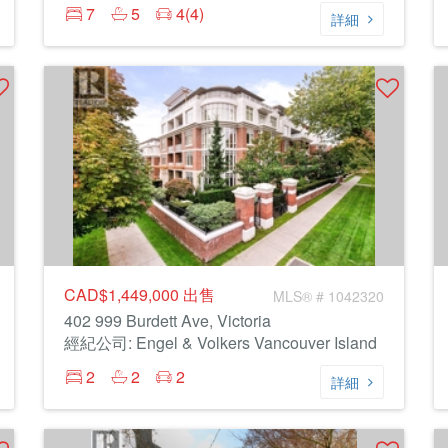
7
5
4(4)
詳細
CAD$1,449,000
出售
MLS® # 1042320
402 999 Burdett Ave, Victoria
經紀公司: Engel & Volkers Vancouver Island
2
2
2
詳細