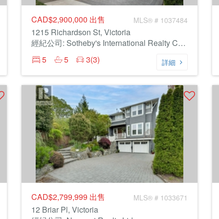
CAD$2,900,000
出售
MLS® # 1037484
1215 Richardson St, Victoria
經紀公司: Sotheby's International Realty Canada
5
5
3(3)
詳細
CAD$2,799,999
出售
MLS® # 1033671
12 Briar Pl, Victoria