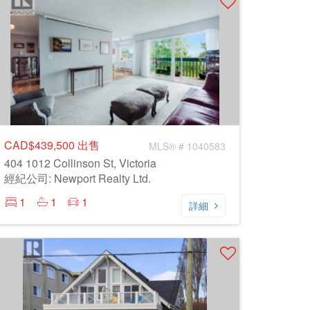
CAD$439,500
出售
MLS® # 1040583
404 1012 Collinson St, Victoria
經紀公司: Newport Realty Ltd.
1
1
1
詳細