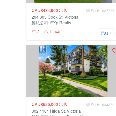
CAD$434,900
出售
MLS® # 1037775
204 605 Cook St, Victoria
經紀公司: EXp Realty
2
1
1
詳細
CAD$525,000
出售
MLS® # 1034370
302 1101 Hilda St, Victoria