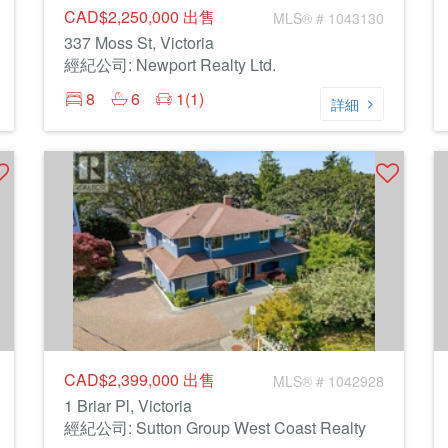
CAD$2,250,000
出售
MLS® # 1043130
337 Moss St, Victoria
經紀公司: Newport Realty Ltd.
8
6
1(1)
詳細
CAD$2,399,000
出售
MLS® # 1042928
1 Briar Pl, Victoria
經紀公司: Sutton Group West Coast Realty