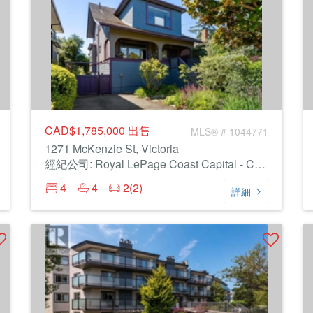
CAD$1,785,000
出售
MLS® # 1044771
1271 McKenzie St, Victoria
經紀公司: Royal LePage Coast Capital - Chatterton
4
4
2(2)
詳細