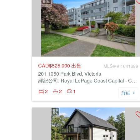
CAD$525,000
出售
MLS® # 1041699
201 1050 Park Blvd, Victoria
經紀公司: Royal LePage Coast Capital - Chatterton
2
2
1
詳細