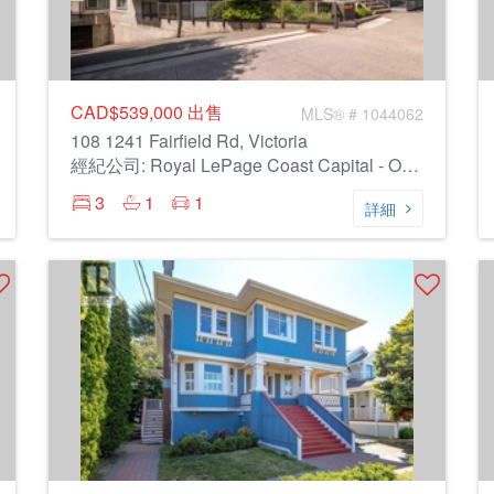
CAD$539,000
出售
MLS® # 1044062
108 1241 Fairfield Rd, Victoria
經紀公司: Royal LePage Coast Capital - Oak Bay
3
1
1
詳細