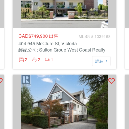
CAD$749,900
出售
MLS® # 1039168
404 945 McClure St, Victoria
經紀公司: Sutton Group West Coast Realty
2
2
1
詳細