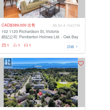
CAD$389,000
出售
MLS® # 1043739
102 1120 Richardson St, Victoria
經紀公司: Pemberton Holmes Ltd. - Oak Bay
1
1
1
詳細