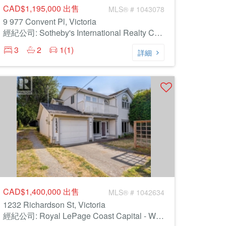
CAD$1,195,000
出售
MLS® # 1043078
9 977 Convent Pl, Victoria
經紀公司: Sotheby's International Realty Canada
3
2
1(1)
詳細
CAD$1,400,000
出售
MLS® # 1042634
1232 Richardson St, Victoria
經紀公司: Royal LePage Coast Capital - Westshore