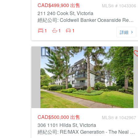
CAD$499,900
出售
MLS® # 1043306
211 240 Cook St, Victoria
經紀公司: Coldwell Banker Oceanside Real Estate
1
1
1
詳細
CAD$500,000
出售
MLS® # 1042967
306 1101 Hilda St, Victoria
經紀公司: RE/MAX Generation - The Neal Estate Group