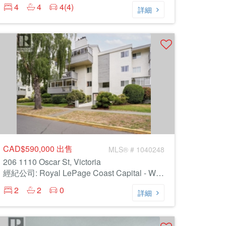
4
4
4(4)
詳細
CAD$590,000
出售
MLS® # 1040248
206 1110 Oscar St, Victoria
經紀公司: Royal LePage Coast Capital - Westshore
2
2
0
詳細