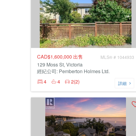
CAD$1,600,000
出售
MLS® # 1044933
129 Moss St, Victoria
經紀公司: Pemberton Holmes Ltd.
4
4
2(2)
詳細