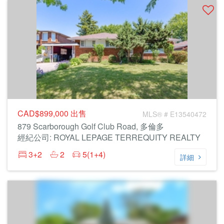
CAD$899,000
出售
MLS® # E13540472
879 Scarborough Golf Club Road, 多倫多
經紀公司: ROYAL LEPAGE TERREQUITY REALTY
3+2
2
5(1+4)
詳細