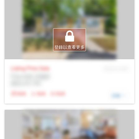
登錄以查看更多
Listing Price
Sale
MLS® # SID
Prop Addr, 多倫多
經紀公司: Rltr
N/A
N/A
N/A
詳細