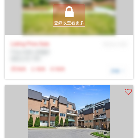
登錄以查看更多
Listing Price
Sale
MLS® # SID
Prop Addr, 多倫多
經紀公司: Rltr
N/A
N/A
N/A
詳細