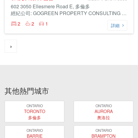
602 3050 Ellesmere Road E, 多倫多
經紀公司: GOGREEN PROPERTY CONSULTING INC.
2
2
1
詳細
其他熱門城市
ONTARIO
ONTARIO
TORONTO
AURORA
多倫多
奧洛拉
ONTARIO
ONTARIO
BARRIE
BRAMPTON