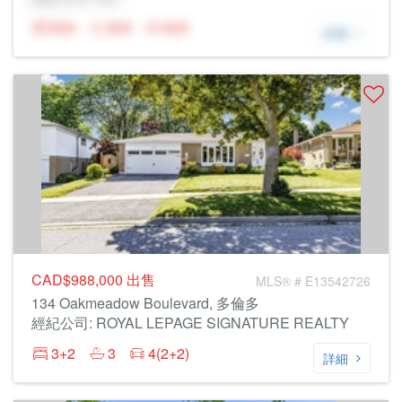
N/A
N/A
N/A
詳細
CAD$988,000
出售
MLS® # E13542726
134 Oakmeadow Boulevard, 多倫多
經紀公司: ROYAL LEPAGE SIGNATURE REALTY
3+2
3
4(2+2)
詳細