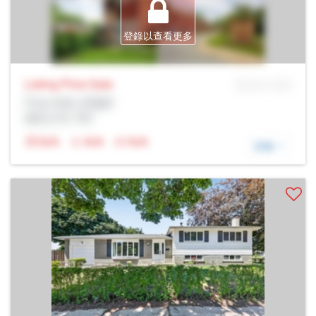
登錄以查看更多
Listing Price
Sale
MLS® # SID
Prop Addr, 多倫多
經紀公司: Rltr
N/A
N/A
N/A
詳細