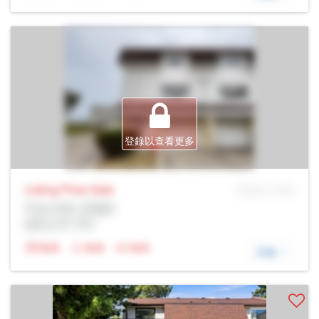
登錄以查看更多
Listing Price
Sale
MLS® # SID
Prop Addr, 多倫多
經紀公司: Rltr
N/A
N/A
N/A
詳細