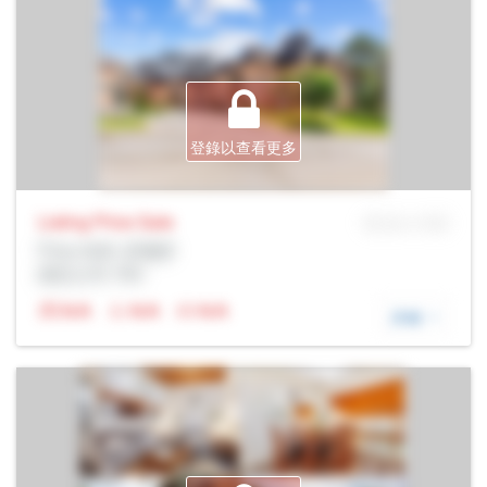
登錄以查看更多
Listing Price
Sale
MLS® # SID
Prop Addr, 多倫多
經紀公司: Rltr
N/A
N/A
N/A
詳細