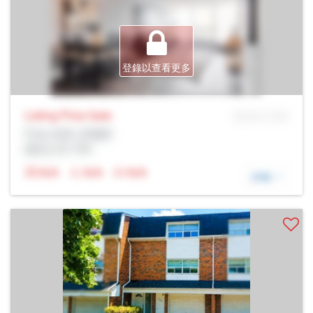
登錄以查看更多
Listing Price
Sale
MLS® # SID
Prop Addr, 多倫多
經紀公司: Rltr
N/A
N/A
N/A
詳細