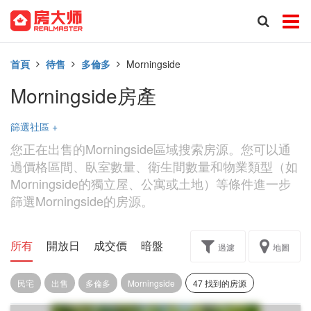
首頁
待售
多倫多
Morningside
Morningside房產
篩選社區
+
您正在出售的Morningside區域搜索房源。您可以通
過價格區間、臥室數量、衛生間數量和物業類型（如
Morningside的獨立屋、公寓或土地）等條件進一步
篩選Morningside的房源。
所有
開放日
成交價
暗盤
樓花轉讓
過濾
地圖
民宅
出售
多倫多
Morningside
47 找到的房源