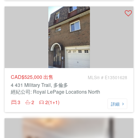
CAD$525,000
出售
MLS® # E13501628
4 431 Military Trail, 多倫多
經紀公司: Royal LePage Locations North
3
2
2(1+1)
詳細