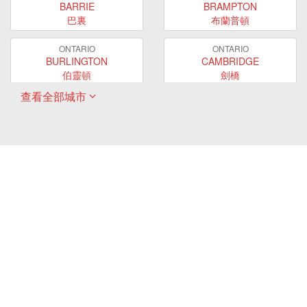
BARRIE
BRAMPTON
巴裏
布蘭普頓
ONTARIO
ONTARIO
BURLINGTON
CAMBRIDGE
伯靈頓
劍橋
查看全部城市
ONTARIO
ONTARIO
EAST GWILLIMBURY
GUELPH
東貴林
圭爾夫
ONTARIO
ONTARIO
HAMILTON
LONDON
哈密爾頓
倫敦
ONTARIO
ONTARIO
MARKHAM
MILTON
萬錦
米爾頓
ONTARIO
ONTARIO
MISSISSAUGA
NEWMARKET
密西沙加
新市