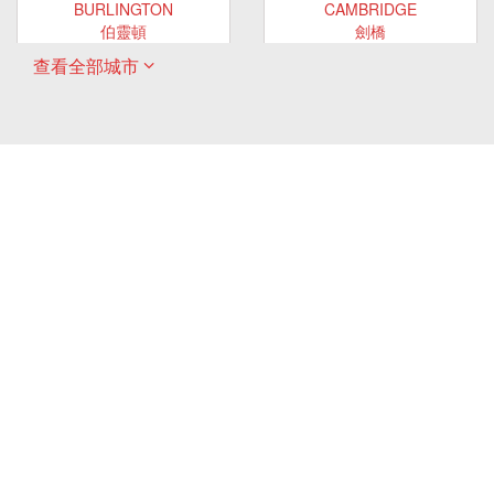
BURLINGTON
CAMBRIDGE
伯靈頓
劍橋
查看全部城市
ONTARIO
ONTARIO
EAST GWILLIMBURY
GUELPH
東貴林
圭爾夫
ONTARIO
ONTARIO
HAMILTON
LONDON
哈密爾頓
倫敦
ONTARIO
ONTARIO
MARKHAM
MILTON
萬錦
米爾頓
ONTARIO
ONTARIO
MISSISSAUGA
NEWMARKET
密西沙加
新市
ONTARIO
ONTARIO
OAKVILLE
OSHAWA
奧克維爾
奧沙瓦