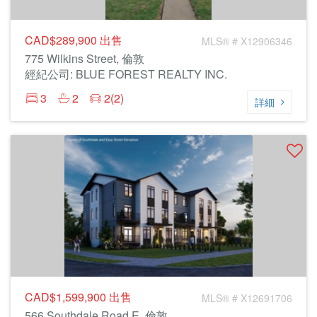
CAD$289,900
出售
MLS® # X12906346
775 Wilkins Street, 倫敦
經紀公司: BLUE FOREST REALTY INC.
3
2
2(2)
詳細
CAD$1,599,900
出售
MLS® # X12691706
566 Southdale Road E, 倫敦