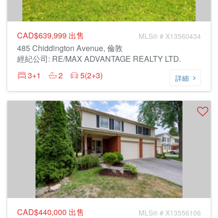
CAD$639,999
出售
MLS® # X13560434
485 Chiddington Avenue, 倫敦
經紀公司: RE/MAX ADVANTAGE REALTY LTD.
3+1
2
5(2+3)
詳細
CAD$440,000
出售
MLS® # X13556106