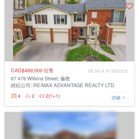
CAD$489,000
出售
MLS® # X13092932
67 476 Wilkins Street, 倫敦
經紀公司: RE/MAX ADVANTAGE REALTY LTD.
4
2
2(1+1)
詳細