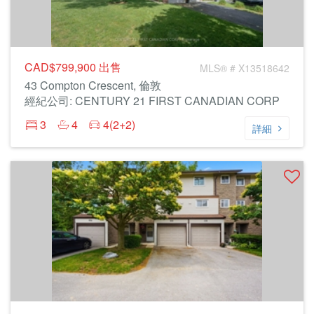
CAD$799,900
出售
MLS® # X13518642
43 Compton Crescent, 倫敦
經紀公司: CENTURY 21 FIRST CANADIAN CORP
3
4
4(2+2)
詳細