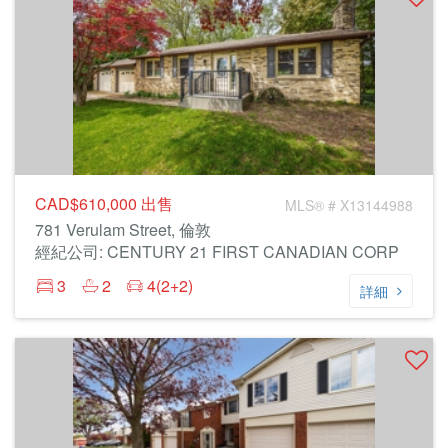
CAD$610,000
出售
MLS® # X13144988
781 Verulam Street, 倫敦
經紀公司: CENTURY 21 FIRST CANADIAN CORP
3
2
4(2+2)
詳細