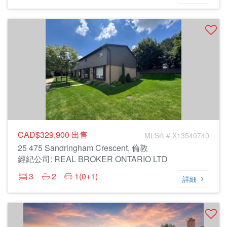
CAD$329,900
出售
MLS® # X13540740
25 475 Sandringham Crescent, 倫敦
經紀公司: REAL BROKER ONTARIO LTD
3
2
1(0+1)
詳細