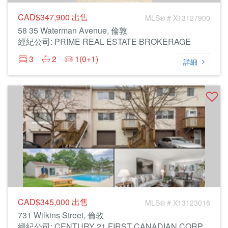
CAD$347,900
出售
MLS® # X13127900
58 35 Waterman Avenue, 倫敦
經紀公司: PRIME REAL ESTATE BROKERAGE
3
2
1(0+1)
詳細
CAD$345,000
出售
MLS® # X13123018
731 Wilkins Street, 倫敦
經紀公司: CENTURY 21 FIRST CANADIAN CORP