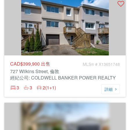
CAD$399,900
出售
MLS® # X13651748
727 Wilkins Street, 倫敦
經紀公司: COLDWELL BANKER POWER REALTY
3
3
2(1+1)
詳細