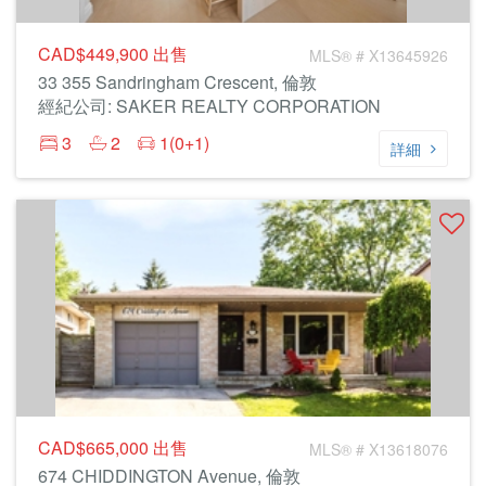
CAD$449,900
出售
MLS® # X13645926
33 355 Sandringham Crescent, 倫敦
經紀公司: SAKER REALTY CORPORATION
3
2
1(0+1)
詳細
CAD$665,000
出售
MLS® # X13618076
674 CHIDDINGTON Avenue, 倫敦