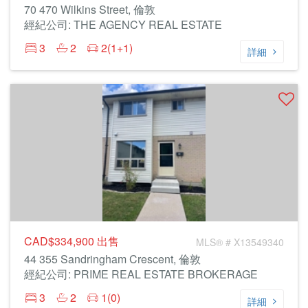
70 470 Wilkins Street, 倫敦
經紀公司: THE AGENCY REAL ESTATE
3
2
2(1+1)
詳細
CAD$334,900
出售
MLS® # X13549340
44 355 Sandringham Crescent, 倫敦
經紀公司: PRIME REAL ESTATE BROKERAGE
3
2
1(0)
詳細