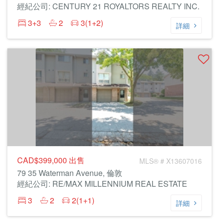
經紀公司: CENTURY 21 ROYALTORS REALTY INC.
3+3
2
3(1+2)
詳細
CAD$399,000
出售
MLS® # X13607016
79 35 Waterman Avenue, 倫敦
經紀公司: RE/MAX MILLENNIUM REAL ESTATE
3
2
2(1+1)
詳細