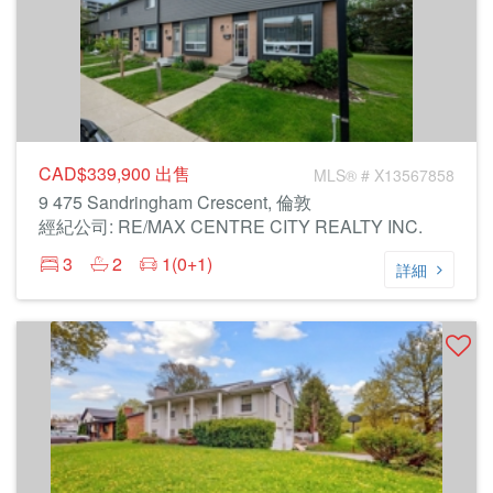
CAD$339,900
出售
MLS® # X13567858
9 475 Sandringham Crescent, 倫敦
經紀公司: RE/MAX CENTRE CITY REALTY INC.
3
2
1(0+1)
詳細