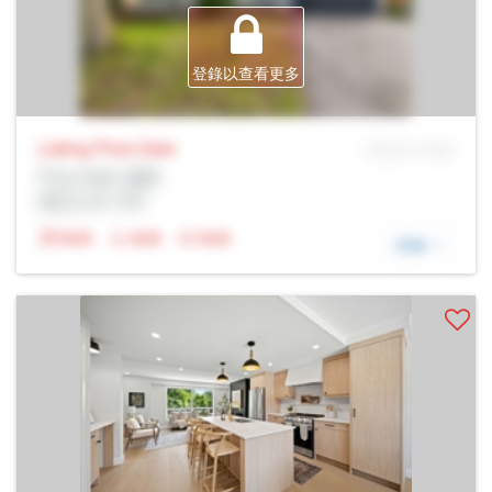
登錄以查看更多
Listing Price
Sale
MLS® # SID
Prop Addr, 倫敦
經紀公司: Rltr
N/A
N/A
N/A
詳細