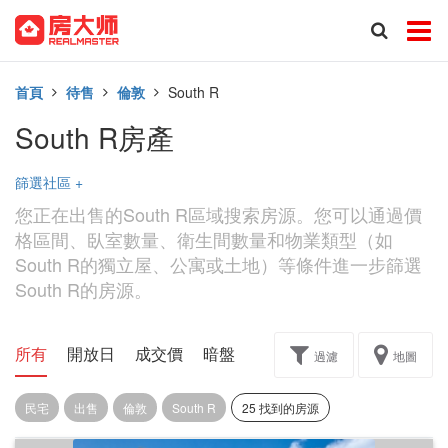
首頁
待售
倫敦
South R
South R房產
篩選社區
+
您正在出售的South R區域搜索房源。您可以通過價
格區間、臥室數量、衛生間數量和物業類型（如
South R的獨立屋、公寓或土地）等條件進一步篩選
South R的房源。
所有
開放日
成交價
暗盤
樓花轉讓
過濾
地圖
民宅
出售
倫敦
South R
25 找到的房源