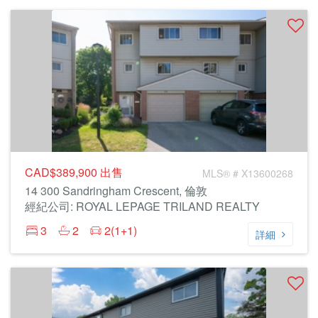
CAD$389,900
出售
MLS® # X13600268
14 300 Sandringham Crescent, 倫敦
經紀公司: ROYAL LEPAGE TRILAND REALTY
3
2
2(1+1)
詳細