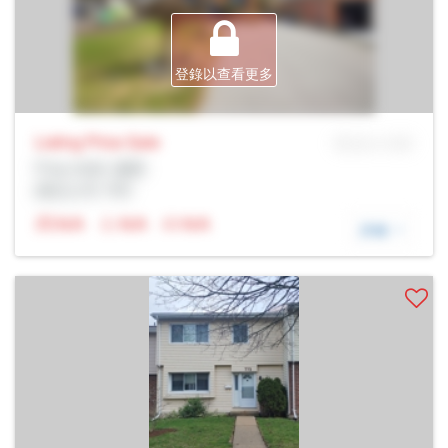
登錄以查看更多
Listing Price
Sale
MLS® # SID
Prop Addr, 倫敦
經紀公司: Rltr
N/A
N/A
N/A
詳細