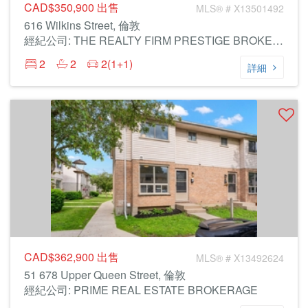
CAD$350,900
出售
MLS® # X13501492
616 Wilkins Street, 倫敦
經紀公司: THE REALTY FIRM PRESTIGE BROKERAGE INC.
2
2
2(1+1)
詳細
CAD$362,900
出售
MLS® # X13492624
51 678 Upper Queen Street, 倫敦
經紀公司: PRIME REAL ESTATE BROKERAGE