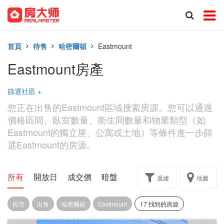
首頁
待售
哈密爾頓
Eastmount
Eastmount房產
篩選社區
+
您正在出售的Eastmount區域搜索房源。您可以通過
價格區間、臥室數量、衛生間數量和物業類型（如
Eastmount的獨立屋、公寓或土地）等條件進一步篩
選Eastmount的房源。
所有
開放日
成交價
暗盤
樓花轉讓
過濾
地圖
民宅
出售
哈密爾頓
Eastmount
17 找到的房源