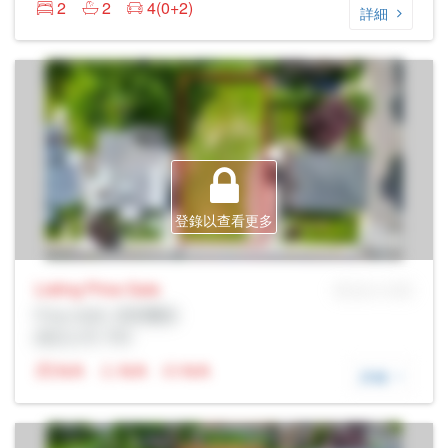
2
2
4(0+2)
詳細
登錄以查看更多
Listing Price
Sale
MLS® # SID
Prop Addr, 漢密爾頓
經紀公司: Rltr
N/A
N/A
N/A
詳細