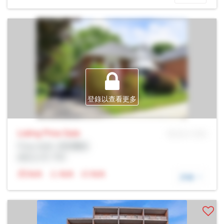
登錄以查看更多
Listing Price
Sale
MLS® # SID
Prop Addr, 漢密爾頓
經紀公司: Rltr
N/A
N/A
N/A
詳細