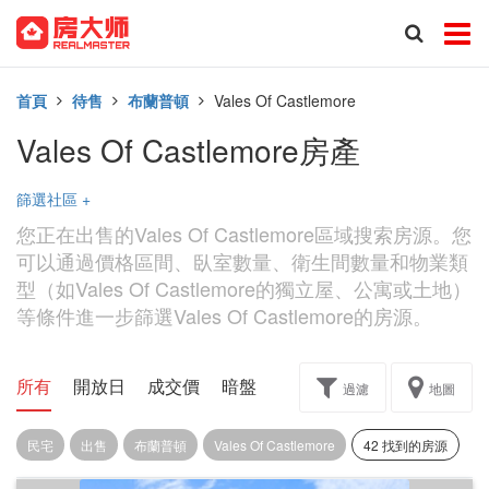
首頁
待售
布蘭普頓
Vales Of Castlemore
Vales Of Castlemore房產
篩選社區
+
您正在出售的Vales Of Castlemore區域搜索房源。您
可以通過價格區間、臥室數量、衛生間數量和物業類
型（如Vales Of Castlemore的獨立屋、公寓或土地）
等條件進一步篩選Vales Of Castlemore的房源。
所有
開放日
成交價
暗盤
樓花轉讓
過濾
地圖
民宅
出售
布蘭普頓
Vales Of Castlemore
42 找到的房源