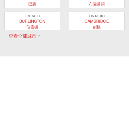
巴裏
布蘭普頓
ONTARIO
ONTARIO
BURLINGTON
CAMBRIDGE
伯靈頓
劍橋
查看全部城市
ONTARIO
ONTARIO
EAST GWILLIMBURY
GUELPH
東貴林
圭爾夫
ONTARIO
ONTARIO
HAMILTON
LONDON
哈密爾頓
倫敦
ONTARIO
ONTARIO
MARKHAM
MILTON
萬錦
米爾頓
ONTARIO
ONTARIO
MISSISSAUGA
NEWMARKET
密西沙加
新市