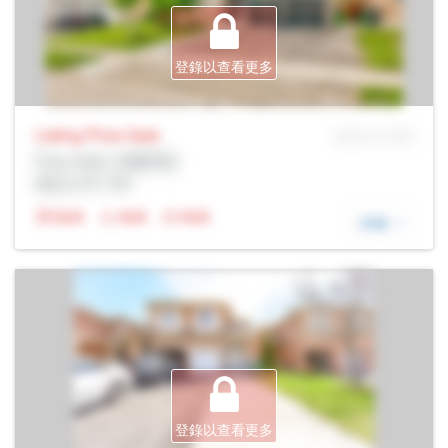
登錄以查看更多
Listing Price
Sale
MLS® # SID
Prop Addr, 布蘭普頓
經紀公司: Rltr
N/A
N/A
N/A
詳細
登錄以查看更多