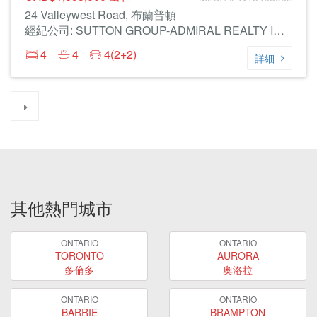
24 Valleywest Road, 布蘭普頓
經紀公司: SUTTON GROUP-ADMIRAL REALTY INC.
4
4
4(2+2)
詳細
其他熱門城市
ONTARIO
ONTARIO
TORONTO
AURORA
多倫多
奧洛拉
ONTARIO
ONTARIO
BARRIE
BRAMPTON