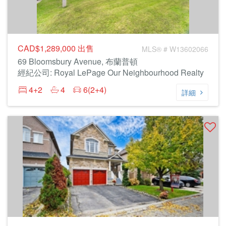
CAD$1,289,000
出售
MLS® # W13602066
69 Bloomsbury Avenue, 布蘭普頓
經紀公司: Royal LePage Our Neighbourhood Realty
4+2
4
6(2+4)
詳細