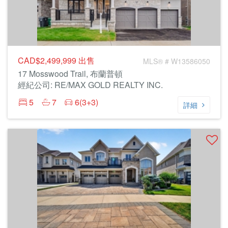
CAD$2,499,999
出售
MLS® # W13586050
17 Mosswood Trail, 布蘭普頓
經紀公司: RE/MAX GOLD REALTY INC.
5
7
6(3+3)
詳細