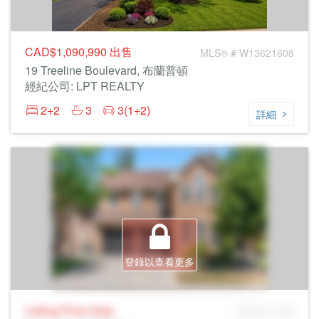
CAD$1,090,990
出售
MLS® # W13621608
19 Treeline Boulevard, 布蘭普頓
經紀公司: LPT REALTY
2+2
3
3(1+2)
詳細
登錄以查看更多
Listing Price
Sale
MLS® # SID