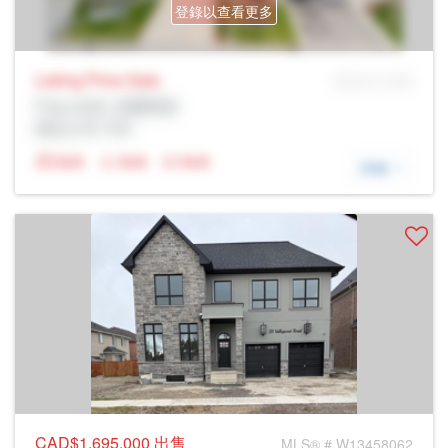
登錄以查看更多
Listing Price
Sale
MLS® # SID
Prop Addr, 布蘭普頓
經紀公司: Rltr
N/A
N/A
N/A
詳細
CAD$1,695,000
出售
MLS® # W13458062