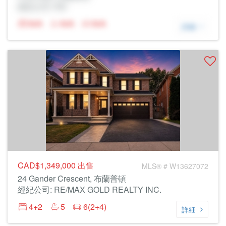
經紀公司: Rltr
N/A
N/A
N/A
詳細
CAD$1,349,000
出售
MLS® # W13627072
24 Gander Crescent, 布蘭普頓
經紀公司: RE/MAX GOLD REALTY INC.
4+2
5
6(2+4)
詳細