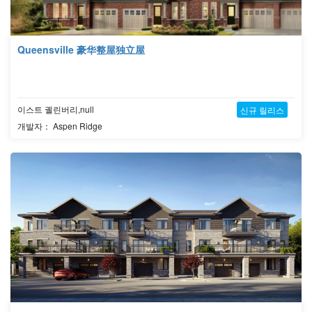
Queensville 豪华整屋独立屋
이스트 궬린버리,null
신규 릴리스
개발자： Aspen Ridge