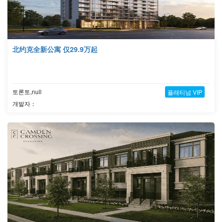
北约克全新公寓 仅29.9万起
토론토,null
플래티넘 VIP
개발자：