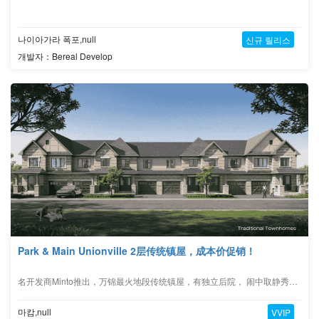
나이아가라 폭포,null
신규 릴리스
개발자：Bereal Develop
Park & Main Unionville 2层传统镇屋，成本价促销！
名开发商Minto推出，万锦最火地段传统镇屋，有独立后院， 闹中取静秀珍靓盘 。
마캄,null
VVIP