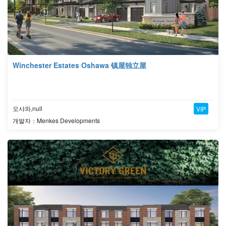
Winchester Estates Oshawa 镇屋独立屋
오샤와,null
VIP
개발자：Menkes Developments