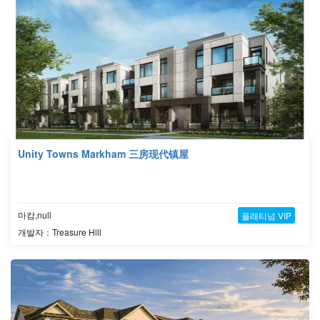
Unity Towns Markham 三房现代镇屋
마캄,null
플래티넘 VIP
개발자：Treasure Hill