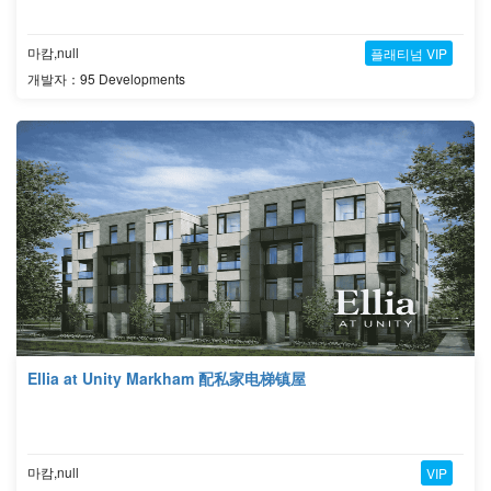
마캄,null
플래티넘 VIP
개발자：95 Developments
Ellia at Unity Markham 配私家电梯镇屋
마캄,null
VIP