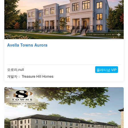
Avella Towns Aurora
오로라,null
플래티넘 VIP
개발자： Treasure Hill Homes