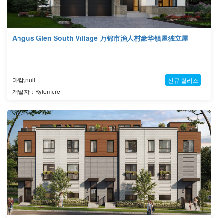
Angus Glen South Village 万锦市渔人村豪华镇屋独立屋
마캄,null
신규 릴리스
개발자：Kylemore