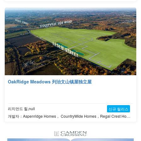
OakRidge Meadows 列治文山镇屋独立屋
리치먼드 힐,null
신규 릴리스
개발자：Aspenridge Homes， CountryWide Homes，Regal Crest Homes，Royal Pine Homes