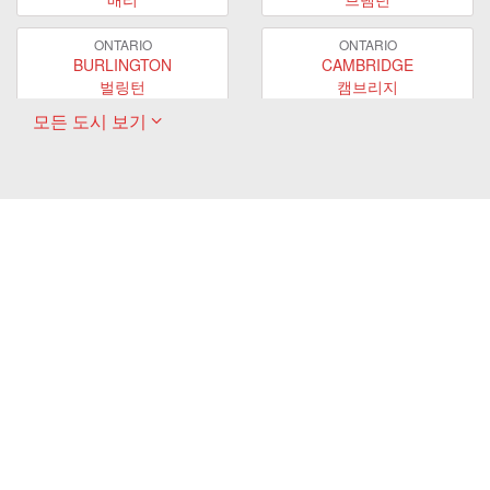
ONTARIO
ONTARIO
BURLINGTON
CAMBRIDGE
벌링턴
캠브리지
모든 도시 보기
ONTARIO
ONTARIO
EAST GWILLIMBURY
GUELPH
이스트 궬린버리
궬프
ONTARIO
ONTARIO
HAMILTON
LONDON
해밀턴
런던
ONTARIO
ONTARIO
MARKHAM
MILTON
마캄
밀턴
ONTARIO
ONTARIO
MISSISSAUGA
NEWMARKET
미시사가
뉴마켓
ONTARIO
ONTARIO