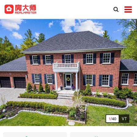
1
/40
VT