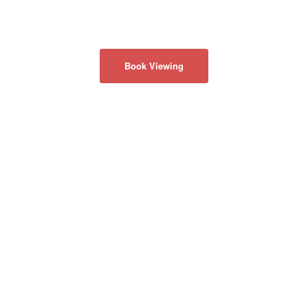
Book Viewing
회사 소개
개인 정보 보호 정책
문의하기
50 Acadia Ave
#130
Markham, Ontario
Canada L3R 0B3
info@realmaster.com