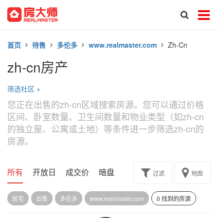
首页
待售
多伦多
www.realmaster.com
Zh-Cn
zh-cn房产
筛选社区
+
您正在出售的zh-cn区域搜索房源。您可以通过价格
区间、卧室数量、卫生间数量和物业类型（如zh-cn
的独立屋、公寓或土地）等条件进一步筛选zh-cn的
房源。
所有
开放日
成交价
暗盘
楼花转让
过滤
地图
民宅
出售
多伦多
www.realmaster.com
0 找到的房源