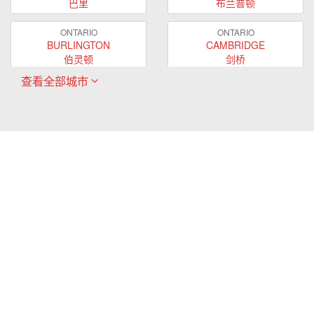
巴里
布兰普顿
ONTARIO
ONTARIO
BURLINGTON
CAMBRIDGE
伯灵顿
剑桥
查看全部城市
ONTARIO
ONTARIO
EAST GWILLIMBURY
GUELPH
东贵林
圭尔夫
ONTARIO
ONTARIO
HAMILTON
LONDON
哈密尔顿
伦敦
ONTARIO
ONTARIO
MARKHAM
MILTON
万锦
米尔顿
ONTARIO
ONTARIO
MISSISSAUGA
NEWMARKET
密西沙加
新市
ONTARIO
ONTARIO