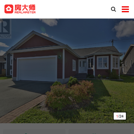
1
/24