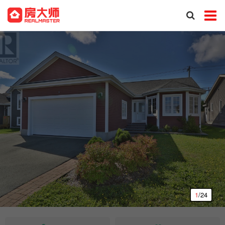
1
/24