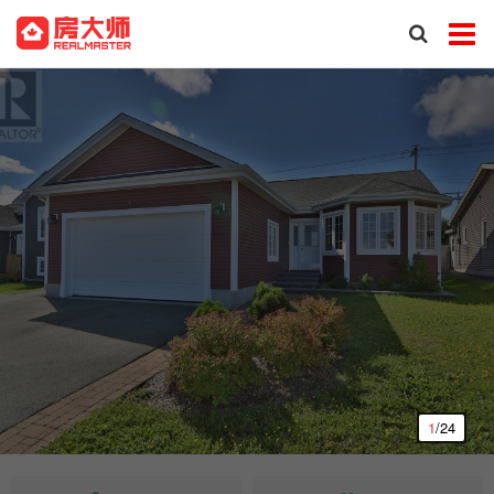
1
/24