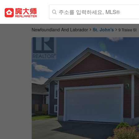
Newfoundland And Labrador
St. John's
9 Tralee St